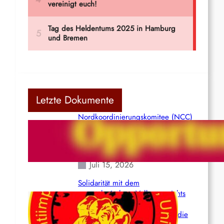
Letzte Dokumente
Nordkoordinierungskomitee (NCC)
der Kommunistischen Partei Indiens
(Maoistisch): Postmoderner
Opportunismus
Juli 15, 2026
Solidarität mit dem
venezolanischem Volk angesichts
der verlorenen Leben und der
katastrophalen Situation durch die