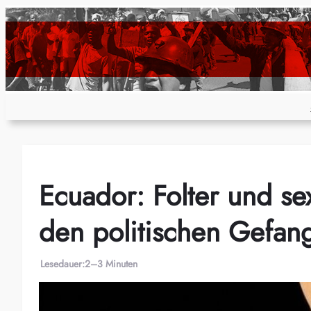
Zum
Inhalt
springen
Ecuador: Folter und se
den politischen Gef
Lesedauer:
2–3 Minuten