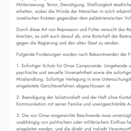
Militarisierung, Terror, Demütigung, Straflosigkeit staatli
erhalten, wobei die Würde der Menschen in solch erbärm
israelischen Knästen gegenüber dem palästinensischen Vol
Durch diese Art von Repression und Folter versucht das Re
brechen; es zielt auch darauf ab, eine Botschaft der Bes
gegen die Regierung und den alten Staat zu senden.
Folgende Forderungen wurden nach Bekanntwerden der Folt
1. Sofortiger Schutz für Omar Campoverde. Umgehende und
psychische und sexuelle Unversehrtheit sowie die sofortig
Misshandlung. Sofortige Verlegung in eine Untersuchungshaf
eingeleitete Gerichtsverfahren abgeschlossen ist.
2. Beendigung der Isolationshaft und der Haft ohne Kont
Kommunikation mit seiner Familie und uneingeschränkte Ach
3. Die von Omar eingereichte Beschwerde muss unverzügli
unabhängig von politischem oder militärischem Einfluss h
eingeleitet werden; und die direkt und indirekt Verantwortli