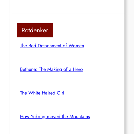
s
Rotdenker
The Red Detachment of Women
Bethune: The Making of a Hero
The White Haired Girl
How Yukong moved the Mountains