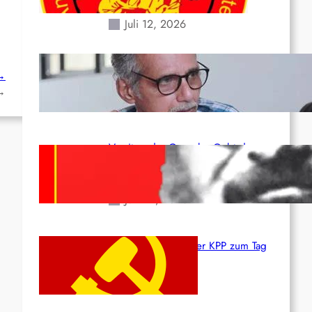
Erdbeben des 24. Juni!
Juli 12, 2026
Indien: „Die Politik der
 →
Kapitulation“ von K. Murali (Ajith)
→
Juli 1, 2026
Vorsitzender Gonzalo: Gebt das
Leben für die Partei und die
Revolution!
Juni 19, 2026
Beschluss des ZK der KPP zum Tag
des Heldentums
Juni 19, 2026