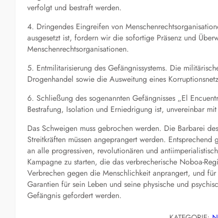
verfolgt und bestraft werden.
4. Dringendes Eingreifen von Menschenrechtsorganisation
ausgesetzt ist, fordern wir die sofortige Präsenz und Übe
Menschenrechtsorganisationen.
5. Entmilitarisierung des Gefängnissystems. Die militäris
Drogenhandel sowie die Ausweitung eines Korruptionsnetz
6. Schließung des sogenannten Gefängnisses „El Encuentro
Bestrafung, Isolation und Erniedrigung ist, unvereinbar 
Das Schweigen muss gebrochen werden. Die Barbarei des R
Streitkräften müssen angeprangert werden. Entsprechend g
an alle progressiven, revolutionären und antiimperialistis
Kampagne zu starten, die das verbrecherische Noboa-Re
Verbrechen gegen die Menschlichkeit anprangert, und für
Garantien für sein Leben und seine physische und psychisc
Gefängnis gefordert werden.
KATEGORIE:
N