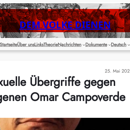
DEM VOLKE DIENEN
Startseite
Über uns
Links
Theorie
Nachrichten
Dokumente
Deutsch
25. Mai 20
xuelle Übergriffe gegen
angenen Omar Campoverde