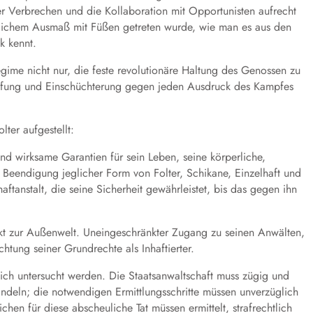
cher Verbrechen und die Kollaboration mit Opportunisten aufrecht
lichem Ausmaß mit Füßen getreten wurde, wie man es aus den
k kennt.
gime nicht nur, die feste revolutionäre Haltung des Genossen zu
trafung und Einschüchterung gegen jeden Ausdruck des Kampfes
er aufgestellt:
 wirksame Garantien für sein Leben, seine körperliche,
e Beendigung jeglicher Form von Folter, Schikane, Einzelhaft und
tanstalt, die seine Sicherheit gewährleistet, bis das gegen ihn
akt zur Außenwelt. Uneingeschränkter Zugang zu seinen Anwälten,
tung seiner Grundrechte als Inhaftierter.
ch untersucht werden. Die Staatsanwaltschaft muss zügig und
andeln; die notwendigen Ermittlungsschritte müssen unverzüglich
chen für diese abscheuliche Tat müssen ermittelt, strafrechtlich