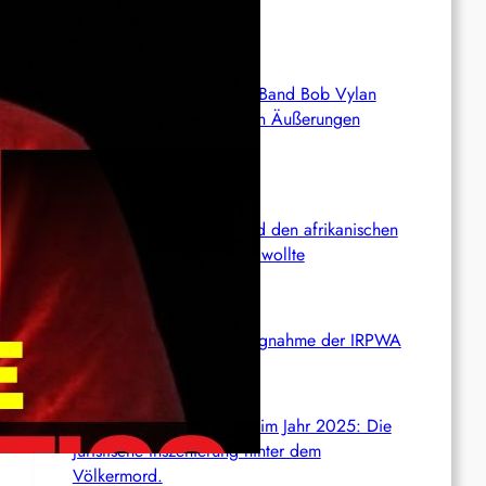
freigelassen
Deutschland: Sänger der Band Bob Vylan
nach pro-palästinensischen Äußerungen
abgeschoben
Wie die CIA Mandela und den afrikanischen
Befreiungskampf stoppen wollte
Aktualisierung der Stellungnahme der IRPWA
Neue israelische Gesetze im Jahr 2025: Die
juristische Inszenierung hinter dem
Völkermord.