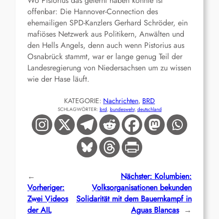
Wo Pistorius das gelernt haben könnte ist
offenbar: Die Hannover-Connection des
ehemailigen SPD-Kanzlers Gerhard Schröder, ein
mafiöses Netzwerk aus Politikern, Anwälten und
den Hells Angels, denn auch wenn Pistorius aus
Osnabrück stammt, war er lange genug Teil der
Landesregierung von Niedersachsen um zu wissen
wie der Hase läuft.
KATEGORIE:
Nachrichten
, 
BRD
SCHLAGWÖRTER:
brd
, 
bundeswehr
, 
deutschland
←
Nächster:
Kolumbien:
Vorheriger:
Volksorganisationen bekunden
Zwei Videos
Solidarität mit dem Bauernkampf in
der AIL
Aguas Blancas
→