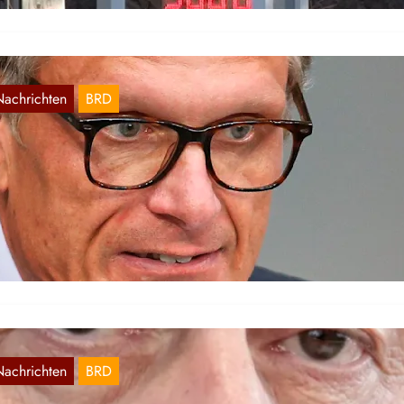
Nachrichten
BRD
unkies im Bundestag
Aug. 4, 2026
s Bekanntwerden von Drogenjunkies im Bundestag kommt immer
eder vor. Volker Beck, ein Bundestagsabgeordneter der Grünen, wu
t Crystal Meth…
Nachrichten
BRD