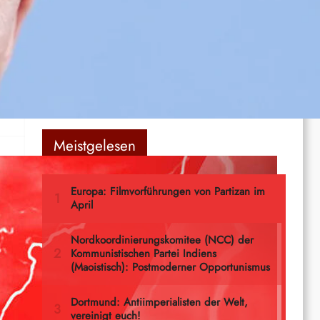
How Yukong moved the Mountains
te
Ernst Thälmann – Sohn seiner Klasse
Meistgelesen