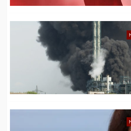
F
Ei
27
v