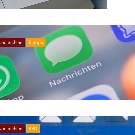
Nachrichten
Europa
U gibt grünes Licht für „Chatkontrolle“
Juli 22, 2026
ch auf Ebene der EU sorgt die BRD dafür, dass der deutsche Statt
mer reaktionärer wird. Nun sollen angeblich im…
Nachrichten
BRD