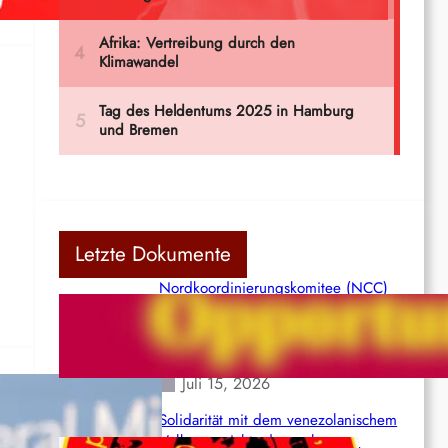
Letzte Dokumente
Nordkoordinierungskomitee (NCC)
der Kommunistischen Partei Indiens
(Maoistisch): Postmoderner
Opportunismus
Juli 15, 2026
Solidarität mit dem venezolanischem
Volk angesichts der verlorenen