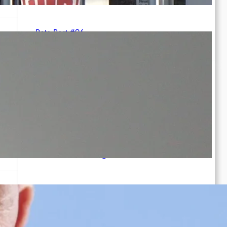
Rote Post #96
Rotdenker
The Red Detachment of Women
rde
Bethune: The Making of a Hero
The White Haired Girl