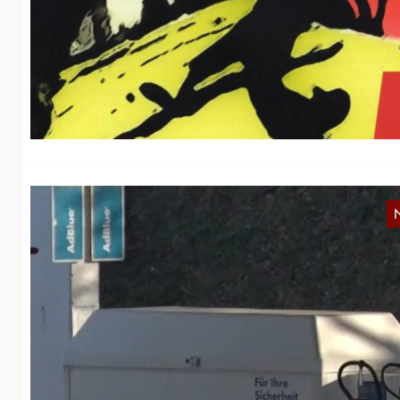
A
Di
20
A
K
Wä
be
Ö