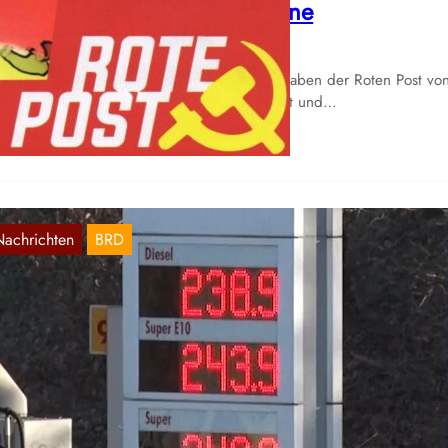
usgaben der Roten Post online
Aug. 7, 2026
e Freunde der Roten Presse haben die Ausgaben der Roten Post vo
25 bis inklusive 1. Quartal 2026 digitalisiert und…
Nachrichten
BRD
bzocke an Tankstellen und „Deutschlands
ollaps“
Aug. 6, 2026
hrend Autofahrer an den Zapfsäulen weiter abgezockt werden, herr
i denjenigen Teilen des Finanzkapitals, die sich besonders stark mit
l…