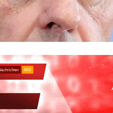
undesregierung erneut in Schwierigkeiten
Aug. 4, 2026
e Bundesregierung des Betrügers Friedrich Merz und die schwarz-ro
alition stecken erneut tief im internen Streit fest. Die
nisterpräsidenten Manuela…
Nachrichten
BRD
eiter andauernde Massenarbeitslosigkeit
Aug. 3, 2026
e Zahl der Arbeitslosen in Deutschland ist im Juli im Vergleich zum
rmonat um 71.000 gestiegen und hat erneut die…