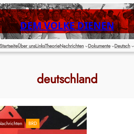
DEM VOLKE DIENEN
Startseite
Über uns
Links
Theorie
Nachrichten
Dokumente
Deutsch
deutschland
Nachrichten
BRD