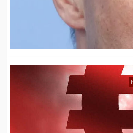
B
Di
Ko
Mi
W
Di
Vo