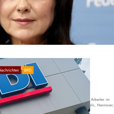
irtschaftsministerin Reiche wies Behörde an
eltendes Recht zu ignorieren
Juli 26, 2026
r zur Regierung des Betrügers Merz gehört, an den sollte man kei
lzu hohen moralischen Maßstäbe anlegen. Allgemein ist das…
Nachrichten
BRD
ldi kündigt Gewerkschafter
Juli 25, 2026
e Aldi-Regionalgesellschaft Lehrte, für die rund 2.500 Arbeiter im
gistikzentrum in Lehrte sowie in Filialen zwischen Rinteln, Hannover,
raunschweig und…