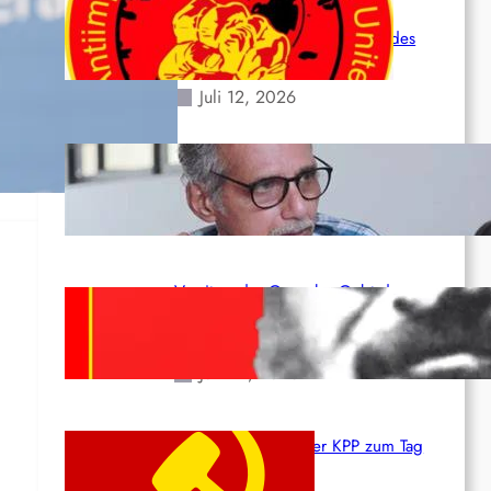
,
Leben und der katastrophalen
Situation durch die Erdbeben des
24. Juni!
Juli 12, 2026
ne
Indien: „Die Politik der Kapitulation“
von K. Murali (Ajith)
Juli 1, 2026
Vorsitzender Gonzalo: Gebt das
Leben für die Partei und die
Revolution!
Juni 19, 2026
Beschluss des ZK der KPP zum Tag
des Heldentums