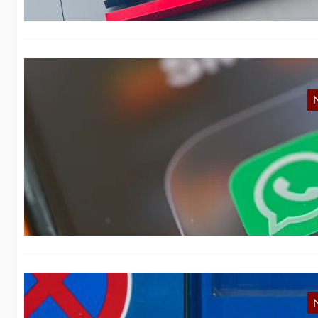
E
Au
im