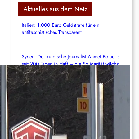
c
Aktuelles aus dem Netz
h
n
Italien: 1.000 Euro Geldstrafe für ein
antifaschistisches Transparent
Syrien: Der kurdische Journalist Ahmet Polad ist
seit 200 Tagen in Haft – die Solidarität wächst
International: Aufruf zu einer Solidaritätswoche
mit anarchistischen Gefangenen vom 23. bis
30. August 2026
scht
Deutschland: Der Inlandsgeheimdienst ermittelt
gegen „Prosfygika“