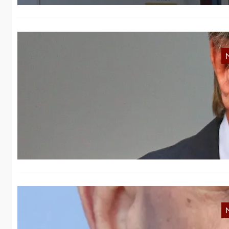
J
Da
wi
mi