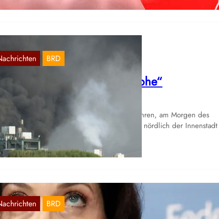
Nachrichten
BRD
ünf Jahre Currenta-“Katastrophe“
Juli 27, 2026
ne Explosion ereignete sich heute vor fünf Jahren, am Morgen des
. Juli 2021 im Currenta-Entsorgungszentrum, nördlich der Innenstadt
on Leverkusen…
Nachrichten
BRD