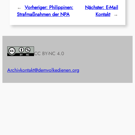
←
Vorheriger:
Philippinen:
Nächster:
E-Mail
Strafmaßnahmen der NPA
Kontakt
→
CC BY-NC 4.0
Archiv
kontakt@demvolkedienen.org