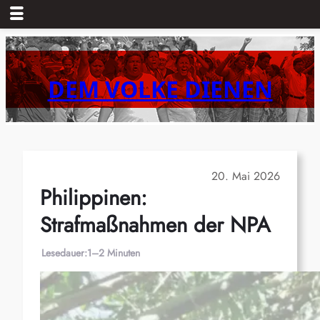
Zum
Inhalt
springen
DEM VOLKE DIENEN
20. Mai 2026
Philippinen:
Strafmaßnahmen der NPA
Lesedauer:
1–2 Minuten