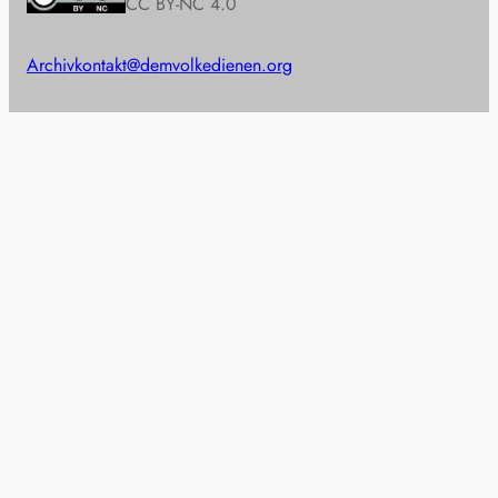
CC BY-NC 4.0
Archiv
kontakt@demvolkedienen.org