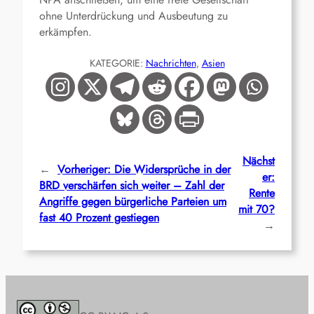
ohne Unterdrückung und Ausbeutung zu
erkämpfen.
KATEGORIE:
Nachrichten
, 
Asien
Nächst
←
Vorheriger:
Die Widersprüche in der
er:
BRD verschärfen sich weiter – Zahl der
Rente
Angriffe gegen bürgerliche Parteien um
mit 70?
fast 40 Prozent gestiegen
→