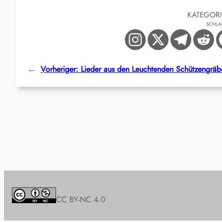
KATEGOR
SCHL
←
Vorheriger:
Lieder aus den Leuchtenden Schützengrä
CC BY-NC 4.0