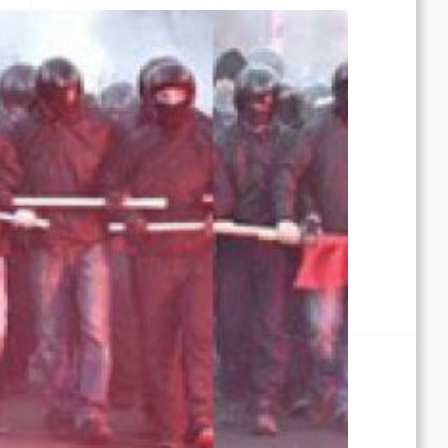
Rote Post #95
Rote Post #94
Rote Post #93
Rote Post #92
Rotdenker
The Red Detachment of Women