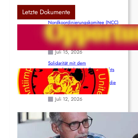
Letzte Dokumente
Nordkoordinierungskomitee (NCC)
der Kommunistischen Partei Indiens
(Maoistisch): Postmoderner
Opportunismus
Juli 15, 2026
Solidarität mit dem
venezolanischem Volk angesichts
der verlorenen Leben und der
katastrophalen Situation durch die
Erdbeben des 24. Juni!
Juli 12, 2026
Indien: „Die Politik der
Kapitulation“ von K. Murali (Ajith)
Juli 1, 2026