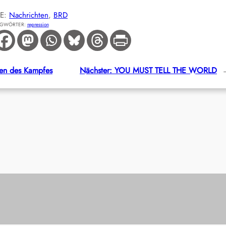
IE:
Nachrichten
, 
BRD
AGWÖRTER:
repression
ben des Kampfes
Nächster:
YOU MUST TELL THE WORLD