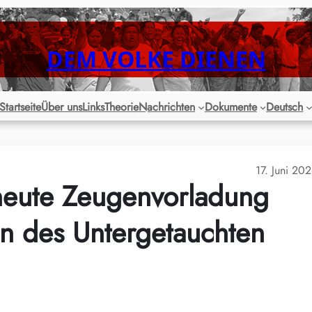
DEM VOLKE DIENEN
Startseite
Über uns
Links
Theorie
Nachrichten
Dokumente
Deutsch
17. Juni 20
neute Zeugenvorladung
 des Untergetauchten