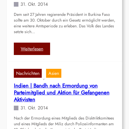
d
31. Okt. 2014
p
e
f
Dem seit 27 Jahren regierende Präsident in Burkina Faso
u
t
sollte am 30. Oktober durch ein Gesetz ermöglicht werden,
t
g
eine weitere Amtsperiode zu erleben. Das Volk des Landes
s
e
setzte sich…
c
g
h
e
e
:
Weiterlesen
n
T
B
P
r
u
o
u
r
l
Nachrichten
Asien
p
k
, 
i
p
i
z
Indien | Bandh nach Ermordung von
e
n
e
Parteimitglied und Aktion für Gefangenen
n
a
i
Aktivisten
b
F
31. Okt. 2014
e
a
r
s
Nach der Ermordung eines Mitglieds des Disktriktkomitees
e
o
und eines Mitglieds der Miliz durch Polizeiinformanten am
i
|