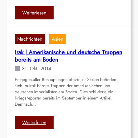
:
Weiterlesen
D
e
u
Nachrichten
Asien
t
, 
s
Irak | Amerikanische und deutsche Truppen
c
bereits am Boden
h
31. Okt. 2014
l
a
Entgegen aller Behauptungen offizieller Stellen befinden
n
sich im Irak bereits Truppen der amerikanischen und
d
deutschen Imperialisten am Boden. Dies schilderte ein
|
Kriegsreporter bereits im September in einem Artikel.
Demnach…
H
a
m
:
Weiterlesen
b
I
u
r