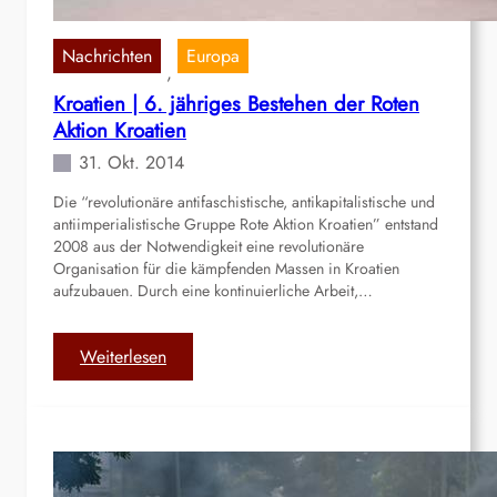
h
n
E
t
r
Nachrichten
Europa
g
, 
m
e
Kroatien | 6. jähriges Bestehen der Roten
o
s
Aktion Kroatien
r
t
d
31. Okt. 2014
ü
u
r
Die “revolutionäre antifaschistische, antikapitalistische und
n
m
antiimperialistische Gruppe Rote Aktion Kroatien” entstand
g
t
2008 aus der Notwendigkeit eine revolutionäre
v
u
Organisation für die kämpfenden Massen in Kroatien
o
n
aufzubauen. Durch eine kontinuierliche Arbeit,…
n
d
P
a
:
Weiterlesen
a
n
K
r
g
r
t
e
o
e
z
a
i
ü
t
m
n