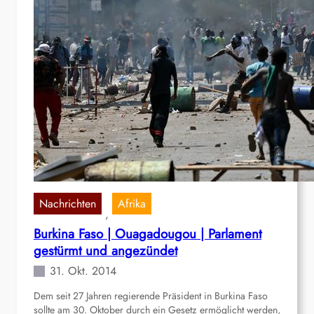
i
i
d
e
t
e
n
g
t
|
l
6
i
.
e
j
d
ä
u
h
n
r
d
i
A
g
k
e
t
Nachrichten
Afrika
, 
s
i
Burkina Faso | Ouagadougou | Parlament
B
o
gestürmt und angezündet
e
n
s
f
31. Okt. 2014
t
ü
Dem seit 27 Jahren regierende Präsident in Burkina Faso
e
r
sollte am 30. Oktober durch ein Gesetz ermöglicht werden,
h