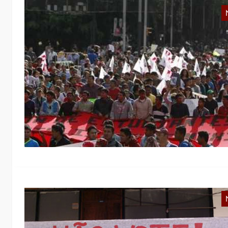
M
N
Au
M
B