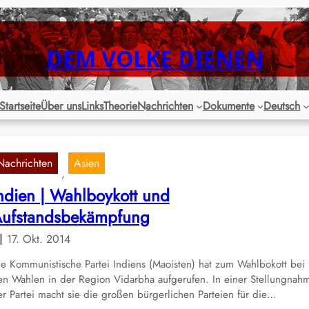
DEM VOLKE DIENEN
Startseite
Über uns
Links
Theorie
Nachrichten
Dokumente
Deutsch
Nachrichten
Asien
, 
ndien | Wahlboykott und
ufstandsbekämpfung
17. Okt. 2014
ie Kommunistische Partei Indiens (Maoisten) hat zum Wahlbokott bei
en Wahlen in der Region Vidarbha aufgerufen. In einer Stellungnah
r Partei macht sie die großen bürgerlichen Parteien für die…