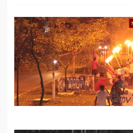
B
L
V
d
u