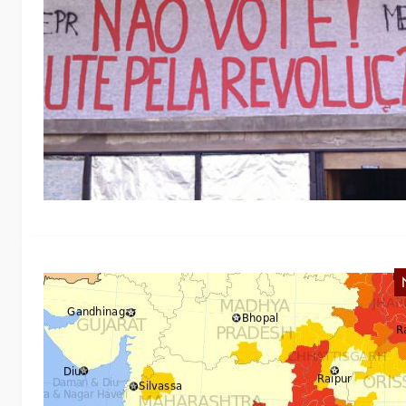
W
A
e
A
I
d