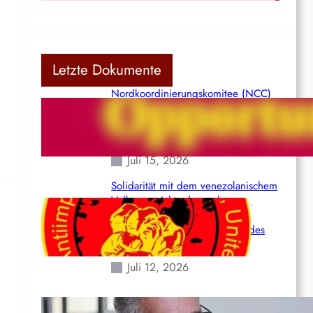
Letzte Dokumente
Nordkoordinierungskomitee (NCC)
der Kommunistischen Partei Indiens
(Maoistisch): Postmoderner
Opportunismus
Juli 15, 2026
Solidarität mit dem venezolanischem
Volk angesichts der verlorenen
Leben und der katastrophalen
Situation durch die Erdbeben des
24. Juni!
Juli 12, 2026
Indien: „Die Politik der Kapitulation“