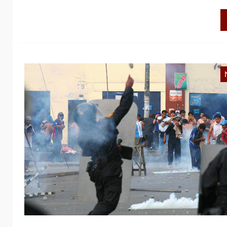
P
i
A
D
u