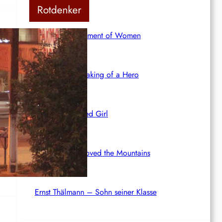
Rotdenker
The Red Detachment of Women
r
Bethune: The Making of a Hero
The White Haired Girl
a
How Yukong moved the Mountains
Ernst Thälmann – Sohn seiner Klasse