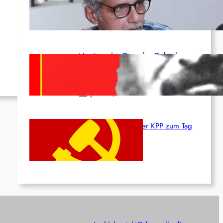
von K. Murali (Ajith)
Juli 1, 2026
Vorsitzender Gonzalo: Gebt das
Leben für die Partei und die
Revolution!
Juni 19, 2026
Beschluss des ZK der KPP zum Tag
des Heldentums
Juni 19, 2026