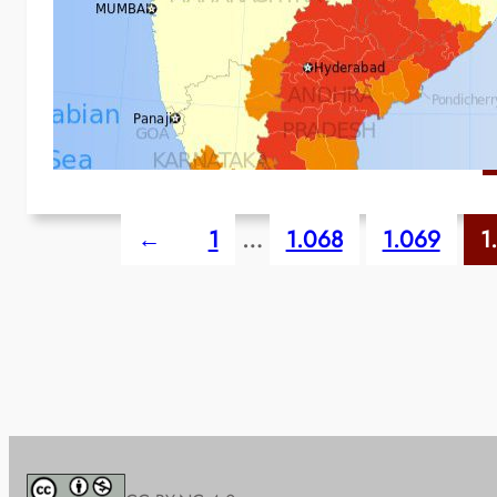
Se
S
(
A
←
1
…
1.068
1.069
1