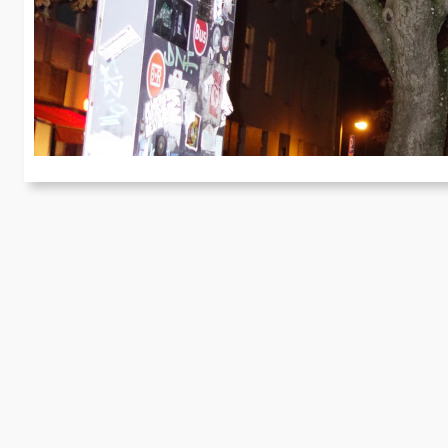
K
Am
ei