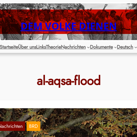
DEM VOLKE DIENEN
Startseite
Über uns
Links
Theorie
Nachrichten
Dokumente
Deutsch
al-aqsa-flood
Nachrichten
BRD