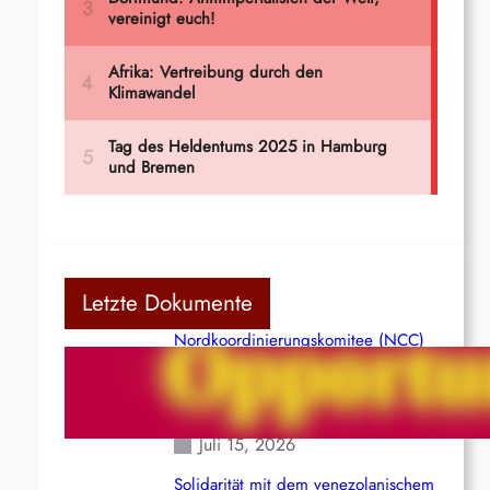
Letzte Dokumente
Nordkoordinierungskomitee (NCC)
der Kommunistischen Partei Indiens
(Maoistisch): Postmoderner
Opportunismus
Juli 15, 2026
Solidarität mit dem venezolanischem