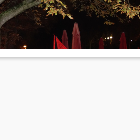
öln: Demo am Jahrestag der Al-Aqsa Flood
Okt. 9, 2025
 7. Oktober beteiligte sich ein Kontingent des Roten Bundes in Köl
ner Demonstration aus Anlass des fortgesetzten Genozid…