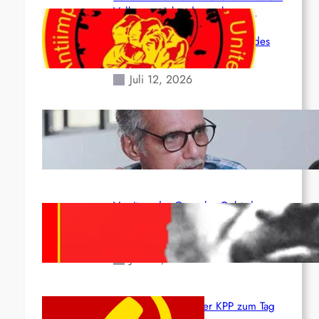
Volk angesichts der verlorenen
Leben und der katastrophalen
Situation durch die Erdbeben des
24. Juni!
Juli 12, 2026
Indien: „Die Politik der Kapitulation“
von K. Murali (Ajith)
Juli 1, 2026
Vorsitzender Gonzalo: Gebt das
Leben für die Partei und die
Revolution!
Juni 19, 2026
Beschluss des ZK der KPP zum Tag