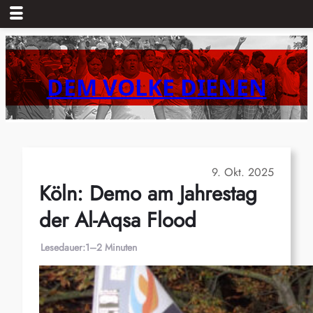
Zum
Inhalt
springen
DEM VOLKE DIENEN
9. Okt. 2025
Köln: Demo am Jahrestag
der Al-Aqsa Flood
Lesedauer:
1–2 Minuten