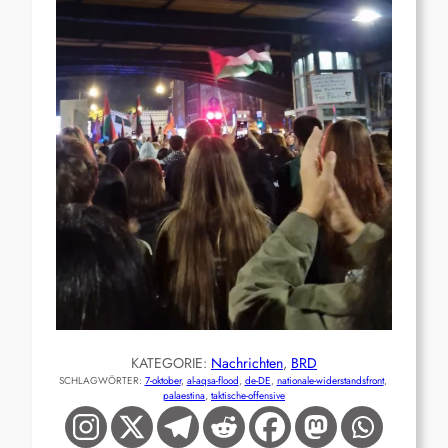
KATEGORIE:
Nachrichten
, 
BRD
SCHLAGWÖRTER:
7-oktober
, 
al-aqsa-flood
, 
de-DE
, 
nationale-widerstandsfront
, 
palaestina
, 
taktische-offensive