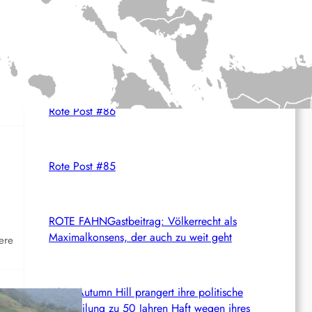
c
Aktuelles aus dem Netz
h
Rote Post #87
Rote Post #86
Rote Post #85
ROTE FAHNGastbeitrag: Völkerrecht als
Maximalkonsens, der auch zu weit geht
ere
USA: Autumn Hill prangert ihre politische
Verurteilung zu 50 Jahren Haft wegen ihres