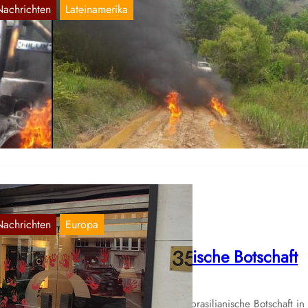
Nachrichten
Lateinamerika
ERU: Angriff auf die Polizeikräfte in Ayacuc
März 8, 2020
 Mittwoch, den 04. März wurden mehrere Patrouillen der
tionalpolizei im Gebiet der Flüsse Apurimac und Mantaro in der
rovinz…
Nachrichten
Europa
elgien: Angriff auf brasilianische Botschaft
Sep. 15, 2019
 der Nacht des 11. Septembers wurde die brasilianische Botschaft in