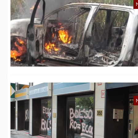
P
Am
Na
P
B
In