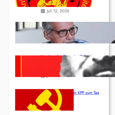
24. Juni!
Juli 12, 2026
Indien: „Die Politik der Kapitulation“
von K. Murali (Ajith)
Juli 1, 2026
Vorsitzender Gonzalo: Gebt das
Leben für die Partei und die
Revolution!
Juni 19, 2026
Beschluss des ZK der KPP zum Tag
des Heldentums
Juni 19, 2026