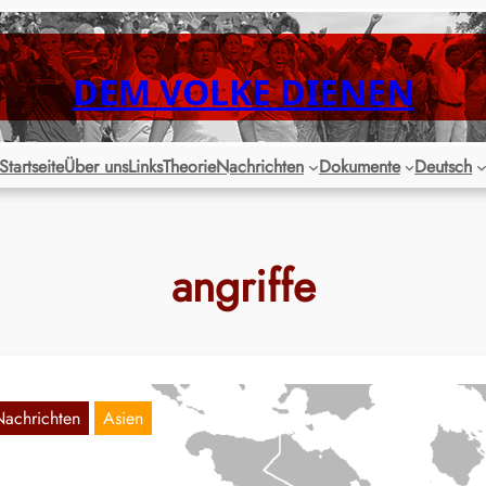
DEM VOLKE DIENEN
Startseite
Über uns
Links
Theorie
Nachrichten
Dokumente
Deutsch
angriffe
Nachrichten
Asien
HILIPPINEN: Zwei reaktionäre Milizionäre