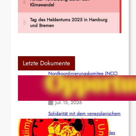
Letzte Dokumente
Nordkoordinierungskomitee (NCC)
der Kommunistischen Partei Indiens
(Maoistisch): Postmoderner
Opportunismus
Juli 15, 2026
Solidarität mit dem venezolanischem
Volk angesichts der verlorenen
Leben und der katastrophalen
Situation durch die Erdbeben des