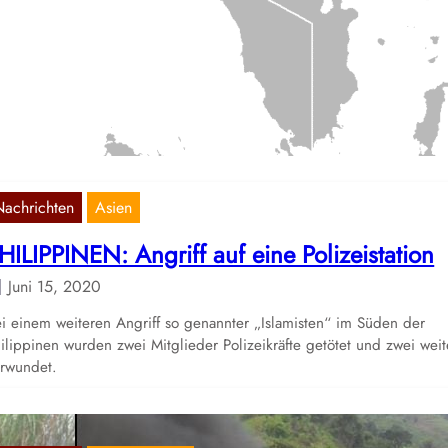
erwundet
Juni 28, 2020
ei Mitglieder der Citizen Armed Force Geographical Unit (Cafgu)
rden bei einem Angriff von mutmaßlichen Mitgliedern der New
eople’s Army…
Nachrichten
Asien
HILIPPINEN: Angriff auf eine Polizeistation
Juni 15, 2020
i einem weiteren Angriff so genannter „Islamisten“ im Süden der
ilippinen wurden zwei Mitglieder Polizeikräfte getötet und zwei weit
rwundet.