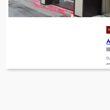
Br
A
Du
an