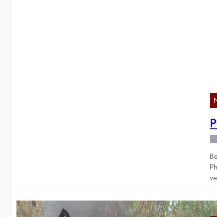
v
Zw
wu
P
P
Be
Ph
ve