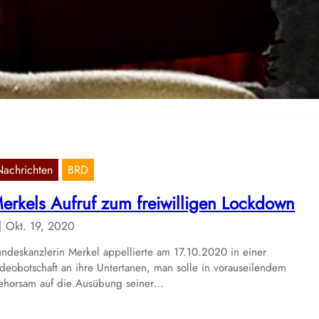
Nov. 16, 2020
r veröffentlichen an dieser Stelle einen Aufruf sowie ein Plakat zum
vember, welches uns zugeschickt wurde:
Nachrichten
BRD
erkels Aufruf zum freiwilligen Lockdown
Okt. 19, 2020
ndeskanzlerin Merkel appellierte am 17.10.2020 in einer
deobotschaft an ihre Untertanen, man solle in vorauseilendem
ehorsam auf die Ausübung seiner…