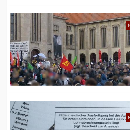
B
O
Am
zw