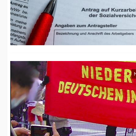
K
Un
ge
A
A
Am
zu