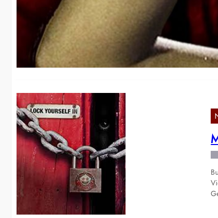
Wi
No
M
Bu
Vi
G