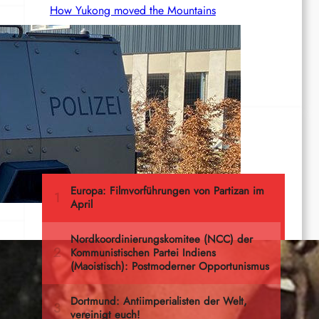
How Yukong moved the Mountains
Ernst Thälmann – Sohn seiner Klasse
n
Meistgelesen