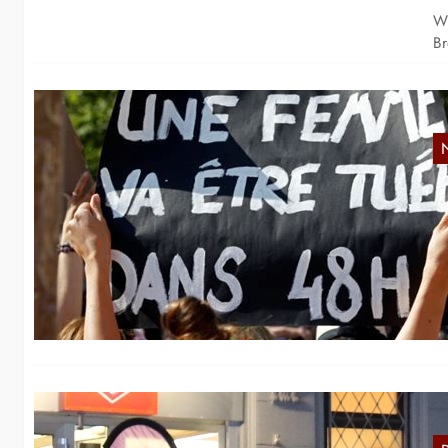
Wi
B
F
Fr
Fr