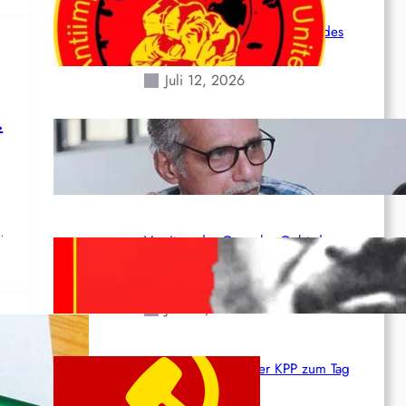
Leben und der katastrophalen
Situation durch die Erdbeben des
24. Juni!
Juli 12, 2026
.
Indien: „Die Politik der Kapitulation“
von K. Murali (Ajith)
Juli 1, 2026
…
Vorsitzender Gonzalo: Gebt das
Leben für die Partei und die
Revolution!
Juni 19, 2026
Beschluss des ZK der KPP zum Tag
des Heldentums