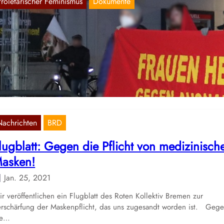
Proletarischer Feminismus
Dokumente
remerhaven: Demonstration zum 8. März
März 9, 2021
 Norddeutschland führte das Rote Frauenkomitee zum ersten Mal ein
monstration in Bremerhaven durch, der Region in der BRD mit…
Nachrichten
BRD
lugblatt: Gegen die Pflicht von medizinisch
asken!
Jan. 25, 2021
r veröffentlichen ein Flugblatt des Roten Kollektiv Bremen zur
rschärfung der Maskenpflicht, das uns zugesandt worden ist. Geg
ie…