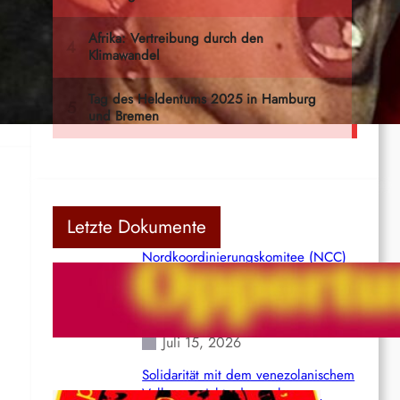
 25.
Letzte Dokumente
Nordkoordinierungskomitee (NCC)
der Kommunistischen Partei Indiens
(Maoistisch): Postmoderner
Opportunismus
Juli 15, 2026
Solidarität mit dem venezolanischem
Volk angesichts der verlorenen