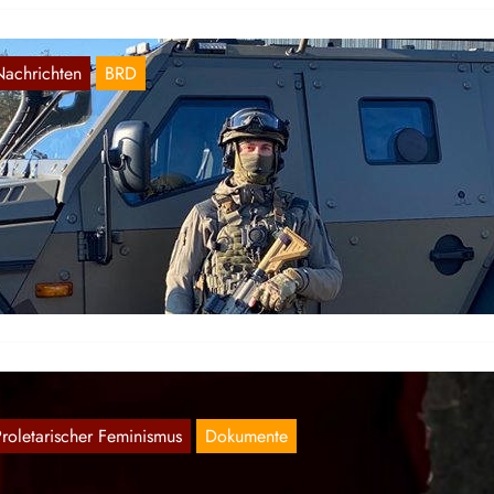
Nachrichten
BRD
atastrophenfall in Bayern, Ausgangssperre i
aden Württemberg
Dez. 12, 2020
 Bundesland Bayern wurde zum 12. Dezember derKatastrophenfall
sgerufen, angeblich um die Corona Pandemie unter Kontrolle zu
ekommen. Dabei wird…
Proletarischer Feminismus
Dokumente
ufruf und Plakat zum 25. November