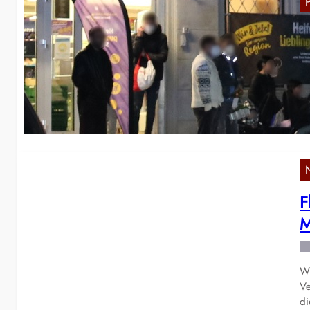
B
In
De
F
M
Wi
Ve
d