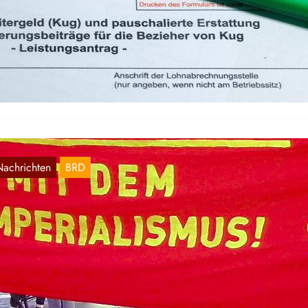
urzarbeitergeld wird verlängert
Sep. 4, 2020
ion und SPD haben sich auf eine Verlängerung des Kurzarbeitergel
einigt. Dies zeigt mehre Dinge zwischen den Zeilen, ohne dass…
Nachrichten
BRD
ntikriegstagdemo in Hamburg trotz
usnahmezustand
Sep. 4, 2020
 1. September findet in Hamburg jedes Jahr eine Großdemonstrati
m Antikriegstag statt. Auch dieses Jahr haben sich trotz der…