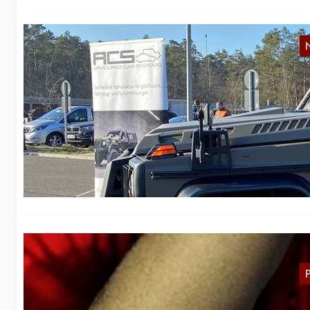
K
B
Im
au
b
A