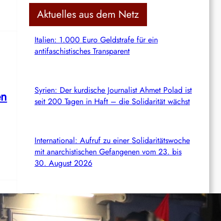
c
Aktuelles aus dem Netz
h
Italien: 1.000 Euro Geldstrafe für ein
antifaschistisches Transparent
Syrien: Der kurdische Journalist Ahmet Polad ist
en
seit 200 Tagen in Haft – die Solidarität wächst
International: Aufruf zu einer Solidaritätswoche
mit anarchistischen Gefangenen vom 23. bis
30. August 2026
Deutschland: Der Inlandsgeheimdienst ermittelt
gegen „Prosfygika“