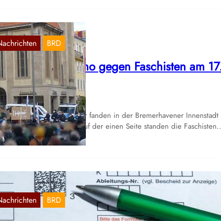
Nachrichten
BRD
remerhaven: Demo gegen Faschisten am 17
ktober
Okt. 18, 2020
 Samstag den 17. Oktober fanden in der Bremerhavener Innenstadt
ei Kundgebungen statt. Auf der einen Seite standen die Faschisten
Nachrichten
BRD