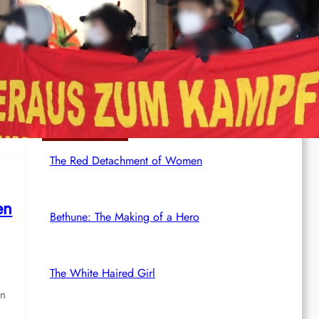
Rote Post #96
e
Rotdenker
The Red Detachment of Women
en
Bethune: The Making of a Hero
The White Haired Girl
en