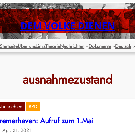
DEM VOLKE DIENEN
Startseite
Über uns
Links
Theorie
Nachrichten
Dokumente
Deutsch
ausnahmezustand
Nachrichten
BRD
remerhaven: Aufruf zum 1.Mai
Apr. 21, 2021