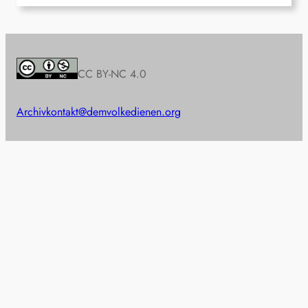
CC BY-NC 4.0
Archiv
kontakt@demvolkedienen.org