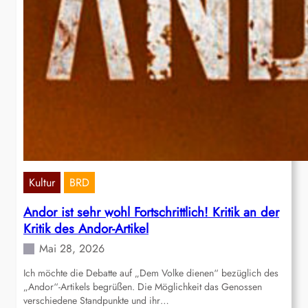
Kultur
BRD
Andor ist sehr wohl Fortschrittlich! Kritik an der
Kritik des Andor-Artikel
Mai 28, 2026
Ich möchte die Debatte auf „Dem Volke dienen“ bezüglich des
„Andor“-Artikels begrüßen. Die Möglichkeit das Genossen
verschiedene Standpunkte und ihr…