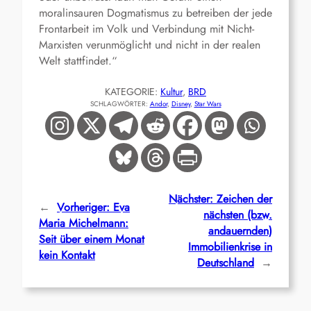
moralinsauren Dogmatismus zu betreiben der jede
Frontarbeit im Volk und Verbindung mit Nicht-
Marxisten verunmöglicht und nicht in der realen
Welt stattfindet.“
KATEGORIE:
Kultur
, 
BRD
SCHLAGWÖRTER:
Andor
, 
Disney
, 
Star Wars
Nächster:
Zeichen der
←
Vorheriger:
Eva
nächsten (bzw.
Maria Michelmann:
andauernden)
Seit über einem Monat
Immobilienkrise in
kein Kontakt
Deutschland
→