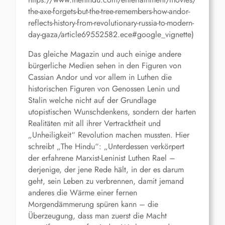
the-axe-forgets-but-the-tree-remembers-how-andor-
reflects-history-from-revolutionary-russia-to-modern-
day-gaza/article69552582.ece#google_vignette)
Das gleiche Magazin und auch einige andere
bürgerliche Medien sehen in den Figuren von
Cassian Andor und vor allem in Luthen die
historischen Figuren von Genossen Lenin und
Stalin welche nicht auf der Grundlage
utopistischen Wunschdenkens, sondern der harten
Realitäten mit all ihrer Vertracktheit und
„Unheiligkeit“ Revolution machen mussten. Hier
schreibt „The Hindu“: „Unterdessen verkörpert
der erfahrene Marxist-Leninist Luthen Rael –
derjenige, der jene Rede hält, in der es darum
geht, sein Leben zu verbrennen, damit jemand
anderes die Wärme einer fernen
Morgendämmerung spüren kann – die
Überzeugung, dass man zuerst die Macht