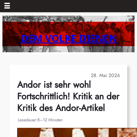
Zum
Inhalt
springen
DEM VOLKE DIENEN
28. Mai 2026
Andor ist sehr wohl
Fortschrittlich! Kritik an der
Kritik des Andor-Artikel
Lesedauer:
8–12 Minuten