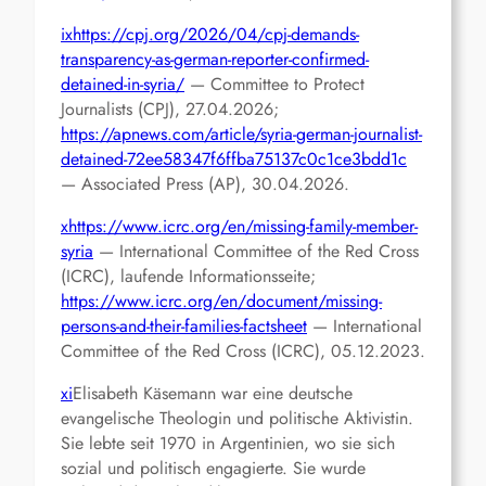
ix
https://cpj.org/2026/04/cpj-demands-
transparency-as-german-reporter-confirmed-
detained-in-syria/
— Committee to Protect
Journalists (CPJ), 27.04.2026;
https://apnews.com/article/syria-german-journalist-
detained-72ee58347f6ffba75137c0c1ce3bdd1c
— Associated Press (AP), 30.04.2026.
x
https://www.icrc.org/en/missing-family-member-
syria
— International Committee of the Red Cross
(ICRC), laufende Informationsseite;
https://www.icrc.org/en/document/missing-
persons-and-their-families-factsheet
— International
Committee of the Red Cross (ICRC), 05.12.2023.
xi
Elisabeth Käsemann war eine deutsche
evangelische Theologin und politische Aktivistin.
Sie lebte seit 1970 in Argentinien, wo sie sich
sozial und politisch engagierte. Sie wurde