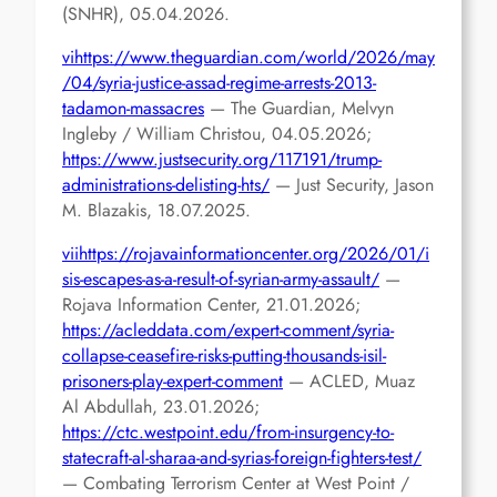
(SNHR), 05.04.2026.
vi
https://www.theguardian.com/world/2026/may
/04/syria-justice-assad-regime-arrests-2013-
tadamon-massacres
— The Guardian, Melvyn
Ingleby / William Christou, 04.05.2026;
https://www.justsecurity.org/117191/trump-
administrations-delisting-hts/
— Just Security, Jason
M. Blazakis, 18.07.2025.
vii
https://rojavainformationcenter.org/2026/01/i
sis-escapes-as-a-result-of-syrian-army-assault/
—
Rojava Information Center, 21.01.2026;
https://acleddata.com/expert-comment/syria-
collapse-ceasefire-risks-putting-thousands-isil-
prisoners-play-expert-comment
— ACLED, Muaz
Al Abdullah, 23.01.2026;
https://ctc.westpoint.edu/from-insurgency-to-
statecraft-al-sharaa-and-syrias-foreign-fighters-test/
— Combating Terrorism Center at West Point /