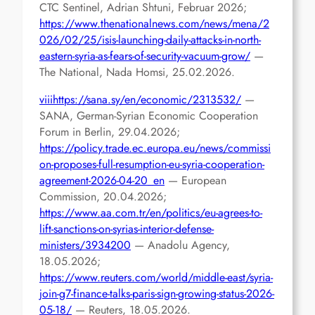
CTC Sentinel, Adrian Shtuni, Februar 2026;
https://www.thenationalnews.com/news/mena/2
026/02/25/isis-launching-daily-attacks-in-north-
eastern-syria-as-fears-of-security-vacuum-grow/
—
The National, Nada Homsi, 25.02.2026.
viii
https://sana.sy/en/economic/2313532/
—
SANA, German-Syrian Economic Cooperation
Forum in Berlin, 29.04.2026;
https://policy.trade.ec.europa.eu/news/commissi
on-proposes-full-resumption-eu-syria-cooperation-
agreement-2026-04-20_en
— European
Commission, 20.04.2026;
https://www.aa.com.tr/en/politics/eu-agrees-to-
lift-sanctions-on-syrias-interior-defense-
ministers/3934200
— Anadolu Agency,
18.05.2026;
https://www.reuters.com/world/middle-east/syria-
join-g7-finance-talks-paris-sign-growing-status-2026-
05-18/
— Reuters, 18.05.2026.