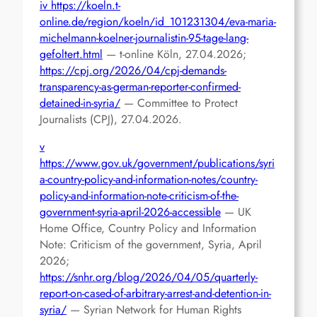
iv
https://koeln.t-
online.de/region/koeln/id_101231304/eva-maria-
michelmann-koelner-journalistin-95-tage-lang-
gefoltert.html
— t-online Köln, 27.04.2026;
https://cpj.org/2026/04/cpj-demands-
transparency-as-german-reporter-confirmed-
detained-in-syria/
— Committee to Protect
Journalists (CPJ), 27.04.2026.
v
https://www.gov.uk/government/publications/syri
a-country-policy-and-information-notes/country-
policy-and-information-note-criticism-of-the-
government-syria-april-2026-accessible
— UK
Home Office, Country Policy and Information
Note: Criticism of the government, Syria, April
2026;
https://snhr.org/blog/2026/04/05/quarterly-
report-on-cased-of-arbitrary-arrest-and-detention-in-
syria/
— Syrian Network for Human Rights