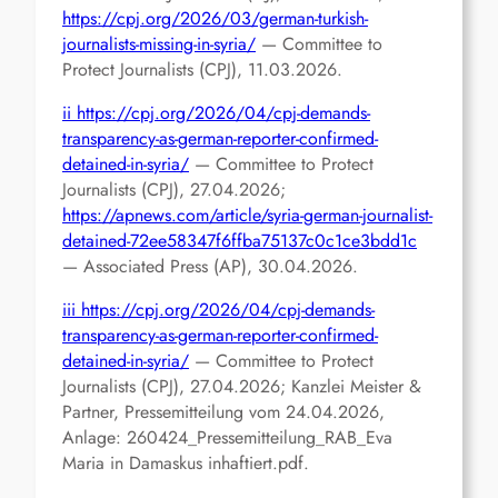
https://cpj.org/2026/03/german-turkish-
journalists-missing-in-syria/
— Committee to
Protect Journalists (CPJ), 11.03.2026.
ii
https://cpj.org/2026/04/cpj-demands-
transparency-as-german-reporter-confirmed-
detained-in-syria/
— Committee to Protect
Journalists (CPJ), 27.04.2026;
https://apnews.com/article/syria-german-journalist-
detained-72ee58347f6ffba75137c0c1ce3bdd1c
— Associated Press (AP), 30.04.2026.
iii
https://cpj.org/2026/04/cpj-demands-
transparency-as-german-reporter-confirmed-
detained-in-syria/
— Committee to Protect
Journalists (CPJ), 27.04.2026; Kanzlei Meister &
Partner, Pressemitteilung vom 24.04.2026,
Anlage: 260424_Pressemitteilung_RAB_Eva
Maria in Damaskus inhaftiert.pdf.