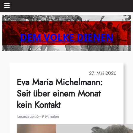
Zum
Inhalt
springen
DEM VOLKE DIENEN
27. Mai 2026
Eva Maria Michelmann:
Seit über einem Monat
kein Kontakt
Lesedauer:
6–9 Minuten