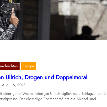
rasilien: Massenmord in Favela in Rio
Mai 8, 2021
e brasilianische Polizei hat in der Favela Jacarezinho in Rio de Janeir
n riesiges Massaker begangen. 24 Menschen sind bei…
Nachrichten
Europa
an Ullrich, Drogen und Doppelmoral
Aug. 16, 2018
it einer guten Woche liefert Jan Ullrich täglich neue Schlagzeilen für
atschpresse. Der ehemalige Radrennprofi hat ein Alkohol- und…