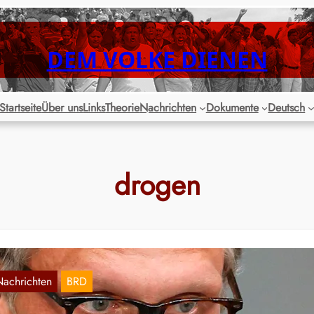
DEM VOLKE DIENEN
Startseite
Über uns
Links
Theorie
Nachrichten
Dokumente
Deutsch
drogen
Nachrichten
BRD