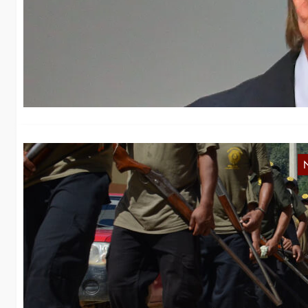
J
Da
wi
mi
M
G
In
de
Po