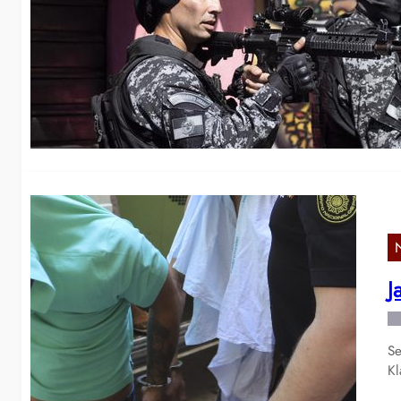
B
Di
ei
J
Se
Kl