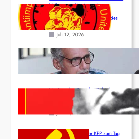
Volk angesichts der verlorenen
Leben und der katastrophalen
Situation durch die Erdbeben des
24. Juni!
Juli 12, 2026
Indien: „Die Politik der Kapitulation“
von K. Murali (Ajith)
Juli 1, 2026
Vorsitzender Gonzalo: Gebt das
Leben für die Partei und die
Revolution!
Juni 19, 2026
Beschluss des ZK der KPP zum Tag