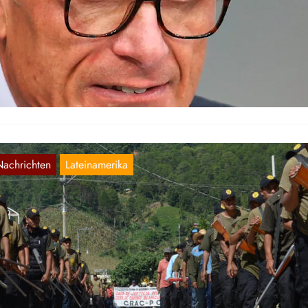
unkies im Bundestag
Aug. 4, 2026
s Bekanntwerden von Drogenjunkies im Bundestag kommt immer
eder vor. Volker Beck, ein Bundestagsabgeordneter der Grünen, wu
t Crystal Meth…
Nachrichten
Lateinamerika
exikanische CRAC-PF Demonstrationen in
uerrero – Januar 2022
Feb. 17, 2022
 Ayuhaultempa, Region Montana, Bundesstaat Guerrero, Mexiko,
monstrierten hunderte Nahua-Indigene gegen Drogenkriminalität un
lizeikorruption. Die CRAC-PF (Coordinadora Regional de Autoridad