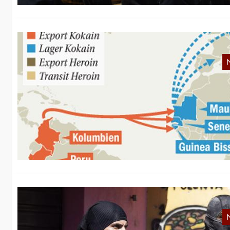
T
Di
Ko