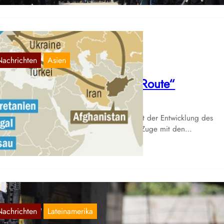
Nachrichten
Asien
ürkei und die „neue Kokain-Route“
Juni 30, 2021
e spanische Tageszeitung El País hat sich mit der Entwicklung des
kainhandels und -transports und in diesem Zuge mit den…
Nachrichten
Lateinamerika