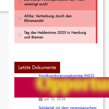
Letzte Dokumente
Nordkoordinierungskomitee (NCC)
der Kommunistischen Partei Indiens
(Maoistisch): Postmoderner
Opportunismus
Juli 15, 2026
Solidarität mit dem venezolanischem