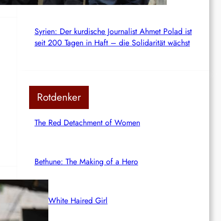
Syrien: Der kurdische Journalist Ahmet Polad ist
seit 200 Tagen in Haft – die Solidarität wächst
Rotdenker
The Red Detachment of Women
Bethune: The Making of a Hero
The White Haired Girl