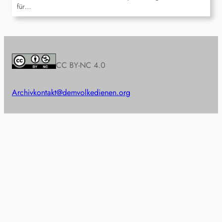
für…
CC BY-NC 4.0
Archiv
kontakt@demvolkedienen.org