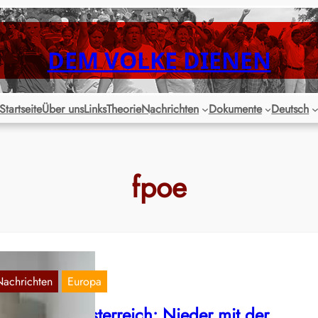
DEM VOLKE DIENEN
Startseite
Über uns
Links
Theorie
Nachrichten
Dokumente
Deutsch
fpoe
Nachrichten
Europa
euwahl in Österreich: Nieder mit der