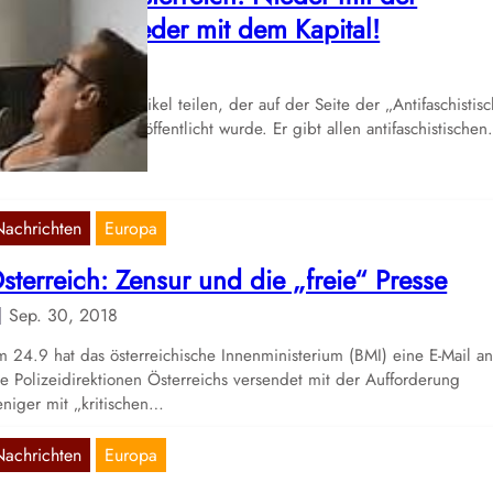
orruption, nieder mit dem Kapital!
Mai 19, 2019
r möchten einen Artikel teilen, der auf der Seite der „Antifaschistis
tion – Infoblatt“ veröffentlicht wurde. Er gibt allen antifaschistische
Nachrichten
Europa
sterreich: Zensur und die „freie“ Presse
Sep. 30, 2018
 24.9 hat das österreichische Innenministerium (BMI) eine E-Mail a
le Polizeidirektionen Österreichs versendet mit der Aufforderung
niger mit „kritischen…
Nachrichten
Europa