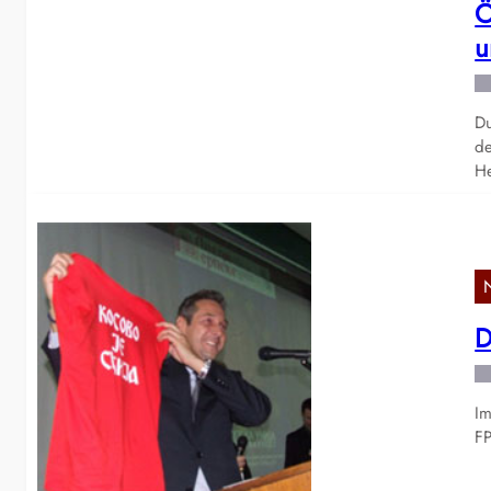
Ö
u
Du
de
He
D
Im
FP