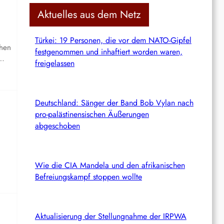
c
Aktuelles aus dem Netz
h
Türkei: 19 Personen, die vor dem NATO-Gipfel
chen
festgenommen und inhaftiert worden waren,
n…
freigelassen
Deutschland: Sänger der Band Bob Vylan nach
pro-palästinensischen Äußerungen
abgeschoben
n
Wie die CIA Mandela und den afrikanischen
Befreiungskampf stoppen wollte
Aktualisierung der Stellungnahme der IRPWA