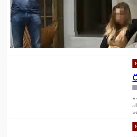
K
Wi
Ak
Ö
Am
al
we