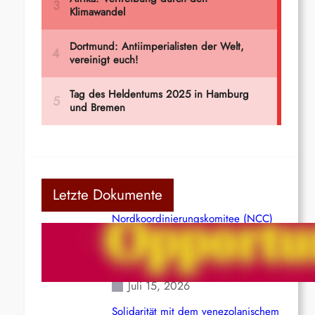
Letzte Dokumente
Nordkoordinierungskomitee (NCC)
der Kommunistischen Partei Indiens
(Maoistisch): Postmoderner
Opportunismus
Juli 15, 2026
Solidarität mit dem venezolanischem