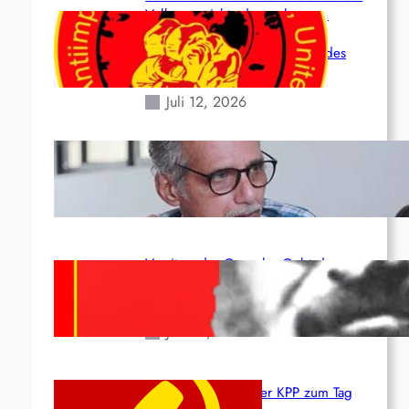
Volk angesichts der verlorenen
Leben und der katastrophalen
Situation durch die Erdbeben des
24. Juni!
Juli 12, 2026
Indien: „Die Politik der Kapitulation“
von K. Murali (Ajith)
Juli 1, 2026
Vorsitzender Gonzalo: Gebt das
Leben für die Partei und die
Revolution!
Juni 19, 2026
Beschluss des ZK der KPP zum Tag