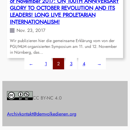
of November 2017: ON 100TH ANNIVERSARY
GLORY TO OCTOBER REVOLUTION AND ITS
LEADERS! LONG LIVE PROLETARIAN
INTERNATIONALISM!
Nov. 23, 2017
Wir publizieren hier die gemeinsame Erklärung vom von der
PGI/MLM organisierten Symposium am 11. und 12. November
in Nürnberg, das…
←
1
2
3
4
→
CC BY-NC 4.0
Archiv
kontakt@demvolkedienen.org