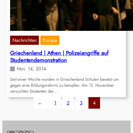
Nachrichten
Europa
Griechenland | Athen | Polizeiangriffe auf
Studentendemonstration
Nov. 14, 2014
Seit einer Woche wurden in Griechenland Schulen besetzt um
gegen eine Bildungsreform zu kämpfen. Am 13. November
versuchten Studenten der…
←
1
2
3
4