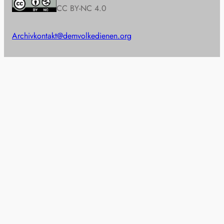
CC BY-NC 4.0
Archiv
kontakt@demvolkedienen.org