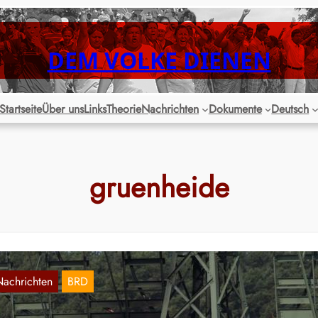
DEM VOLKE DIENEN
Startseite
Über uns
Links
Theorie
Nachrichten
Dokumente
Deutsch
gruenheide
Nachrichten
BRD
randenburg: Stromausfall bei Tesla-Werk in