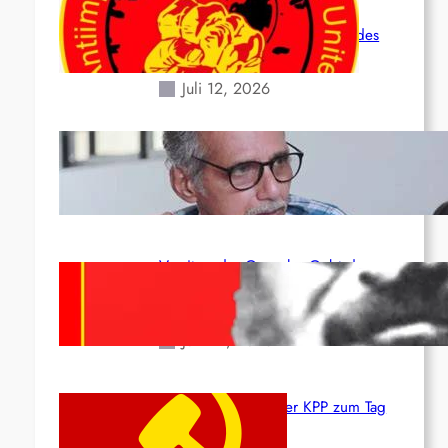
Leben und der katastrophalen
Situation durch die Erdbeben des
24. Juni!
Juli 12, 2026
Indien: „Die Politik der Kapitulation“
von K. Murali (Ajith)
Juli 1, 2026
Vorsitzender Gonzalo: Gebt das
Leben für die Partei und die
Revolution!
Juni 19, 2026
Beschluss des ZK der KPP zum Tag
des Heldentums