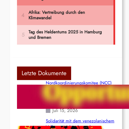
Letzte Dokumente
Nordkoordinierungskomitee (NCC)
der Kommunistischen Partei Indiens
(Maoistisch): Postmoderner
Opportunismus
Juli 15, 2026
Solidarität mit dem venezolanischem
Volk angesichts der verlorenen