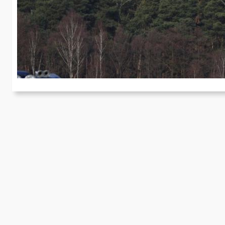
G
Am
Gr