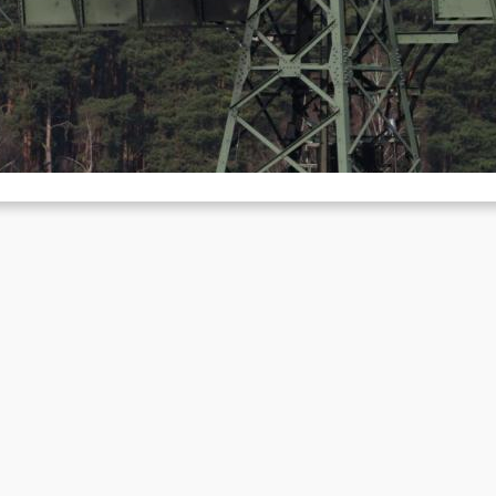
rünheide
März 17, 2024
 Dienstag, den 05. März, kam die Produktion beim Tesla-Werk in
ünheide zum erliegen, Grund dafür war ein Stromausfall.…