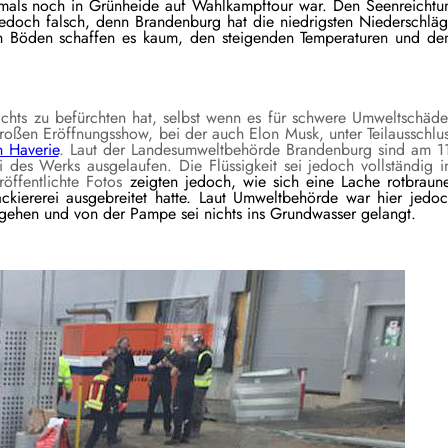
amals noch in Grünheide auf Wahlkampftour war. Den Seenreicht
 jedoch falsch, denn Brandenburg hat die niedrigsten Niederschlä
n Böden schaffen es kaum, den steigenden Temperaturen und d
chts zu befürchten hat, selbst wenn es für schwere Umweltschäd
großen Eröffnungsshow, bei der auch Elon Musk, unter Teilausschlu
n Haverie
. Laut der Landesumweltbehörde Brandenburg sind am 1
 des Werks ausgelaufen. Die Flüssigkeit sei jedoch vollständig 
öffentlichte Fotos
zeigten jedoch, wie sich eine Lache rotbraun
ckiererei ausgebreitet hatte. Laut Umweltbehörde war hier jedo
ugehen und von der Pampe sei nichts ins Grundwasser gelangt.