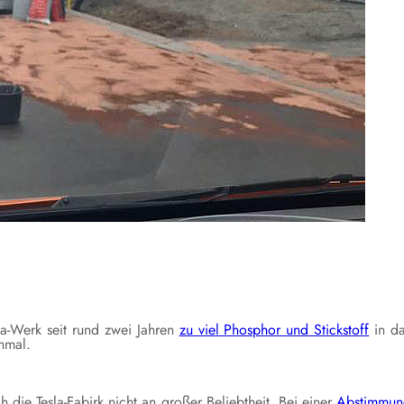
a-Werk seit rund zwei Jahren
zu viel Phosphor und Stickstoff
in d
inmal.
die Tesla-Fabirk nicht an großer Beliebtheit. Bei einer
Abstimmun