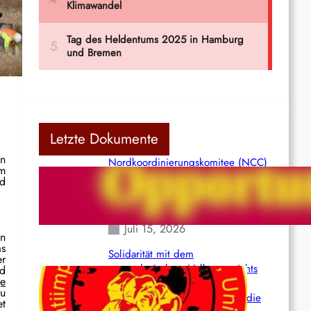
Letzte Dokumente
en
Nordkoordinierungskomitee (NCC)
am
der Kommunistischen Partei Indiens
nd
(Maoistisch): Postmoderner
Opportunismus
Juli 15, 2026
n
as
Solidarität mit dem
er
venezolanischem Volk angesichts
nd
ge
der verlorenen Leben und der
zu
katastrophalen Situation durch die
et