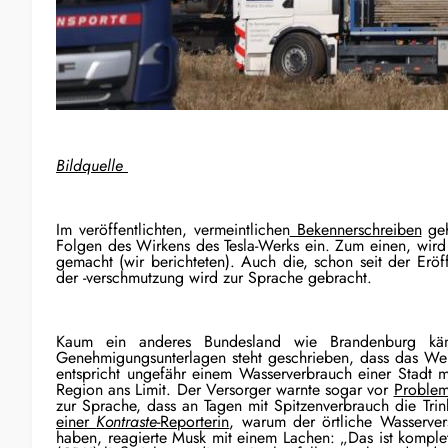
Bildquelle
Im veröffentlichten, vermeintlichen
Bekennerschreiben
geh
Folgen des Wirkens des Tesla-Werks ein. Zum einen, wird
gemacht (wir berichteten). Auch die, schon seit der Erö
der -verschmutzung wird zur Sprache gebracht.
Kaum ein anderes Bundesland wie Brandenburg k
Genehmigungsunterlagen steht geschrieben, dass das Wer
entspricht ungefähr einem Wasserverbrauch einer Stadt 
Region ans Limit. Der Versorger warnte sogar vor
Problem
zur Sprache, dass an Tagen mit Spitzenverbrauch die Tr
einer
Kontraste
-Reporterin
, warum der örtliche Wasserver
haben, reagierte Musk mit einem Lachen: „Das ist komplet