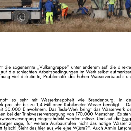
t die sogenannte „Vulkangruppe“ unter anderem auf die direkt
 auf die schlechten Arbeitsbedingungen im Werk selbst aufmerks
ffnung viel diskutierte, Problematik des hohen Wasserverbauchs u
ämpft so sehr mit
Wasserknappheit wie Brandenburg
. In de
k pro Jahr bis zu 1,4 Millionen Kubikmeter Wasser benötigt – D
mit 30.000 Einwohnern. Das Tesla-Werk bringt das Wasserwerk d
en bei der Trinkwasserversorgung
von 170.000 Menschen. Es sta
inkwasserversorgung eingeschränkt werden müsse. Und auf die
Fra
sorger sage, für weitere Ausbaustufen nicht das nötige Wasser 
t falsch! Sieht das hier aus wie eine Wüste?“. Auch Armin Latsch