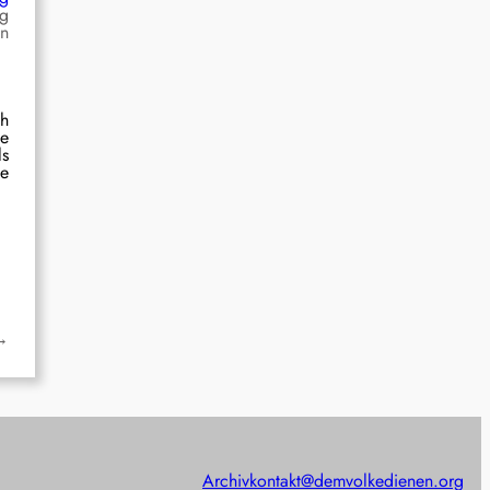
ng
en
ch
ne
ls
ie
→
Archiv
kontakt@demvolkedienen.org