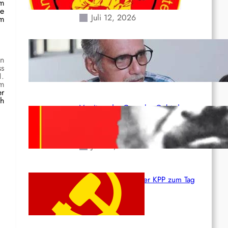
Erdbeben des 24. Juni!
um
ge
Juli 12, 2026
em
Indien: „Die Politik der
Kapitulation“ von K. Murali (Ajith)
en
ss
Juli 1, 2026
1.
im
er
ch
Vorsitzender Gonzalo: Gebt das
Leben für die Partei und die
Revolution!
Juni 19, 2026
Beschluss des ZK der KPP zum Tag
des Heldentums
Juni 19, 2026