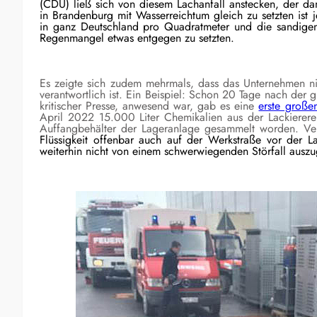
(CDU) ließ sich von diesem Lachanfall anstecken, der d
in Brandenburg mit Wasserreichtum gleich zu setzten ist
in ganz Deutschland pro Quadratmeter und die sandige
Regenmangel etwas entgegen zu setzten.
Es zeigte sich zudem mehrmals, dass das Unternehmen ni
verantwortlich ist. Ein Beispiel: Schon 20 Tage nach der 
kritischer Presse, anwesend war, gab es eine
erste große
April 2022 15.000 Liter Chemikalien aus der Lackiererei
Auffangbehälter der Lageranlage gesammelt worden. Ver
Flüssigkeit offenbar auch auf der Werkstraße vor der La
weiterhin nicht von einem schwerwiegenden Störfall ausz