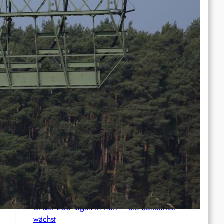
Anti-ICE-Proteste halten an – Aktivist:innen
drohen langjährige Haftstrafen
Palästina: Verschiebung der Urteilsverkündung
im Prozess gegen den linken Aktivisten Raja
Eghbarieh
Italien: 1.000 Euro Geldstrafe für ein
antifaschistisches Transparent
Syrien: Der kurdische Journalist Ahmet Polad
ist seit 200 Tagen in Haft – die Solidarität
wächst