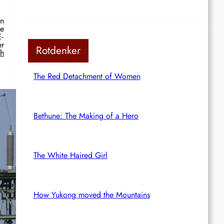
in
te
-
r
Rotdenker
ch
The Red Detachment of Women
Bethune: The Making of a Hero
The White Haired Girl
How Yukong moved the Mountains