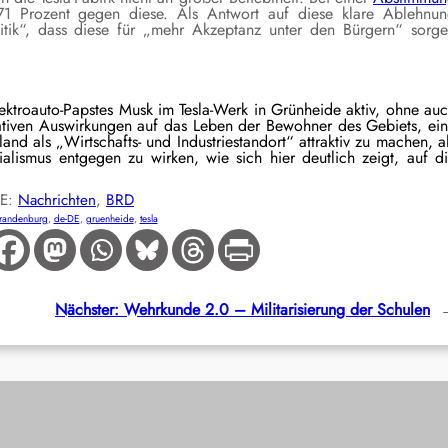
 71 Prozent gegen diese. Als Antwort auf diese klare Ablehnu
litik“, dass diese für „mehr Akzeptanz unter den Bürgern“ sorg
ektroauto-Papstes Musk im Tesla-Werk in Grünheide aktiv, ohne au
tiven Auswirkungen auf das Leben der Bewohner des Gebiets, ei
and als „Wirtschafts- und Industriestandort“ attraktiv zu machen, a
alismus entgegen zu wirken, wie sich hier deutlich zeigt, auf d
IE:
Nachrichten
, 
BRD
randenburg
, 
de-DE
, 
gruenheide
, 
tesla
Nächster:
Wehrkunde 2.0 – Militarisierung der Schulen