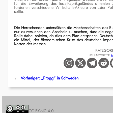
für die Erweiterung des Tesla-Fabrikgeländes stimmten
forderten verschiedene Wirtschafts-Akteure von „der Po
sollte.
Die Herrschenden unterstützen die Machenschaften des El
nur zu versuchen den Anschein zu machen, dass die nega
Rolle dabei spielen, da dies dem Plan entspricht, Deutschl
ein Mittel, der ökonomischen Krise des deutschen Imperi
Kosten der Massen.
KATEGOR
SCHLAGWÖRTER:
b
←
Vorheriger:
„Progg“ in Schweden
CC BY-NC 4.0