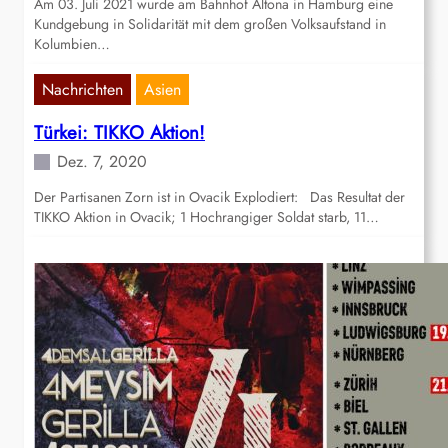
Am 03. Juli 2021 wurde am Bahnhof Altona in Hamburg eine
Kundgebung in Solidarität mit dem großen Volksaufstand in
Kolumbien…
Nachrichten
Asien
Türkei: TIKKO Aktion!
Dez. 7, 2020
Der Partisanen Zorn ist in Ovacik Explodiert: Das Resultat der
TIKKO Aktion in Ovacik; 1 Hochrangiger Soldat starb, 11…