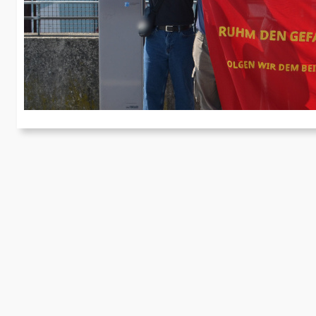
H
Ve
Ko
M