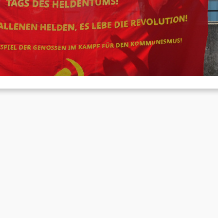
elden, es lebe die Revolution
Juni 22, 2026
rgangenen Samstag jährte sich erneut der Todestag des Düsseldorfe
mmunisten Hilarius Gilges, der im Alter von 24 Jahren von
itgliedern…