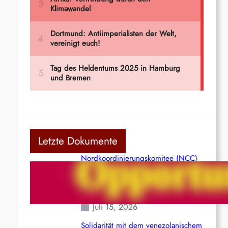
Letzte Dokumente
Nordkoordinierungskomitee (NCC)
der Kommunistischen Partei Indiens
(Maoistisch): Postmoderner
Opportunismus
Juli 15, 2026
Solidarität mit dem venezolanischem