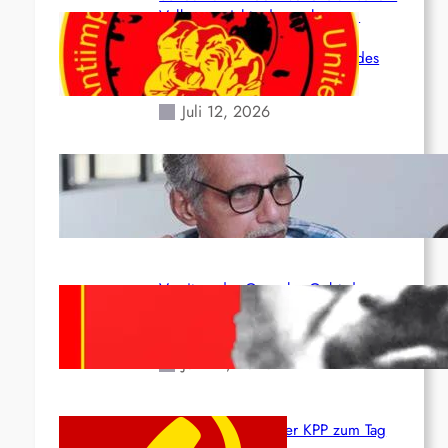
Volk angesichts der verlorenen
Leben und der katastrophalen
Situation durch die Erdbeben des
24. Juni!
Juli 12, 2026
Indien: „Die Politik der Kapitulation“
von K. Murali (Ajith)
Juli 1, 2026
Vorsitzender Gonzalo: Gebt das
Leben für die Partei und die
Revolution!
Juni 19, 2026
Beschluss des ZK der KPP zum Tag