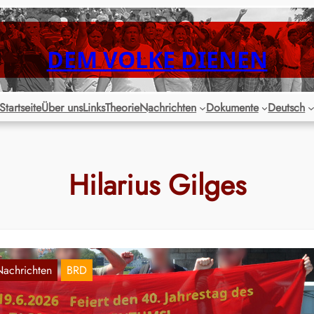
DEM VOLKE DIENEN
Startseite
Über uns
Links
Theorie
Nachrichten
Dokumente
Deutsch
Hilarius Gilges
Nachrichten
BRD
üsseldorf: Ruhm und Ehre den gefallenen