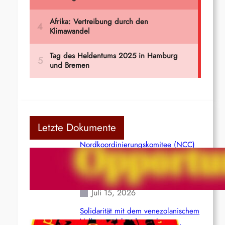
Letzte Dokumente
Nordkoordinierungskomitee (NCC)
der Kommunistischen Partei Indiens
(Maoistisch): Postmoderner
Opportunismus
Juli 15, 2026
Solidarität mit dem venezolanischem
Volk angesichts der verlorenen