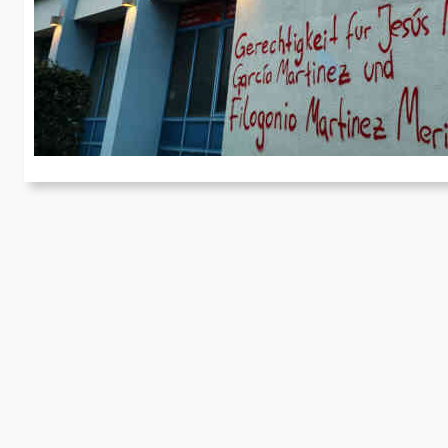
G
F
Wi
de
M