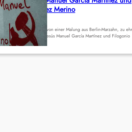
enossen Jesús Manuel García Martínez und
ilogonio Martínez Merino
Nov. 7, 2022
r veröffentlichen Bilder von einer Malung aus Berlin-Marzahn, zu eh
r gefallenen Genossen Jesús Manuel García Martínez und Filogonio
artínez…