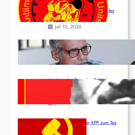
Leben und der katastrophalen
Situation durch die Erdbeben des
24. Juni!
Juli 12, 2026
Indien: „Die Politik der Kapitulation“
von K. Murali (Ajith)
Juli 1, 2026
Vorsitzender Gonzalo: Gebt das
Leben für die Partei und die
Revolution!
Juni 19, 2026
Beschluss des ZK der KPP zum Tag
des Heldentums