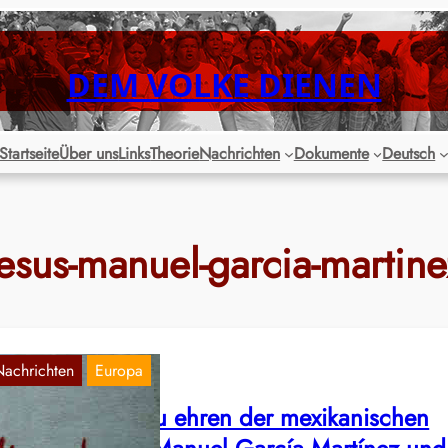
DEM VOLKE DIENEN
Startseite
Über uns
Links
Theorie
Nachrichten
Dokumente
Deutsch
jesus-manuel-garcia-martine
Nachrichten
Europa
erlin: Malung zu ehren der mexikanischen