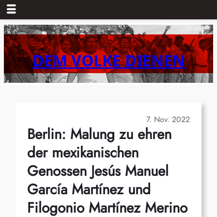
Zum
Inhalt
springen
DEM VOLKE DIENEN
7. Nov. 2022
Berlin: Malung zu ehren
der mexikanischen
Genossen Jesús Manuel
García Martínez und
Filogonio Martínez Merino