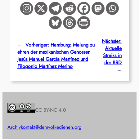
Nächster:
←
Vorheriger:
Hamburg: Malung zu
Aktuelle
ehren der mexikanischen Genossen
Streiks in
Jesús Manuel García Martínez und
der BRD
Filogonio Martínez Merino
→
CC BY-NC 4.0
Archiv
kontakt@demvolkedienen.org