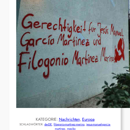
KATEGORIE:
Nachrichten
, 
Europa
SCHLAGWÖRTER:
de-DE
, 
filogonio-martinez-merino
, 
jesus-manuel-garcia-
martinez
, 
mexiko