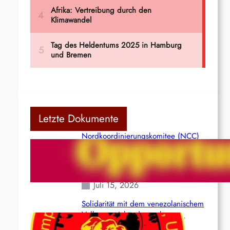
Letzte Dokumente
Nordkoordinierungskomitee (NCC)
der Kommunistischen Partei Indiens
(Maoistisch): Postmoderner
Opportunismus
Juli 15, 2026
Solidarität mit dem venezolanischem
Volk angesichts der verlorenen
Leben und der katastrophalen