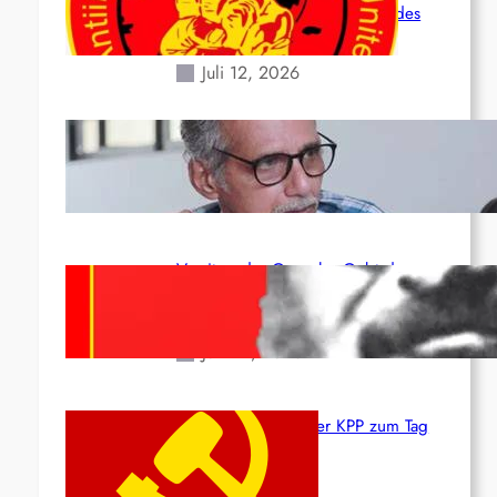
Situation durch die Erdbeben des
24. Juni!
Juli 12, 2026
Indien: „Die Politik der Kapitulation“
von K. Murali (Ajith)
Juli 1, 2026
Vorsitzender Gonzalo: Gebt das
Leben für die Partei und die
Revolution!
Juni 19, 2026
Beschluss des ZK der KPP zum Tag
des Heldentums
Juni 19, 2026