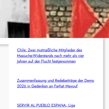
c
S
Aktuelles aus dem Netz
h
USA: Autumn Hill prangert ihre politische
Verurteilung zu 50 Jahren Haft wegen ihres
Kampfes gegen die ICE an
ador
Chile: Zwei mutmaßliche Mitglieder des
Mapuche-Widerstands nach mehr als vier
Jahren auf der Flucht festgenommen
Zusammenfassung und Redebeiträge der Demo
2026 in Gedenken an Ferhat Mayouf
SERVIR AL PUEBLO ESPANA: Liga