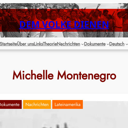
DEM VOLKE DIENEN
Startseite
Über uns
Links
Theorie
Nachrichten
Dokumente
Deutsch
Michelle Montenegro
Dokumente
Nachrichten
Lateinamerika
cuador: FÜR DIE GEFALLENEN, DIE VOLLE
EBEN SIND, FÜR DIE INHAFTIERTEN UND