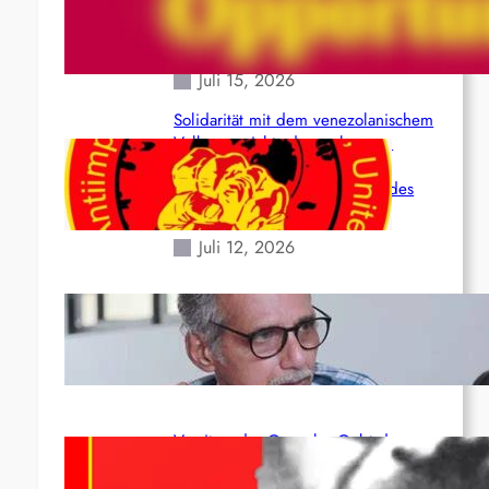
(Maoistisch): Postmoderner
Opportunismus
Juli 15, 2026
Solidarität mit dem venezolanischem
Volk angesichts der verlorenen
Leben und der katastrophalen
Situation durch die Erdbeben des
24. Juni!
Juli 12, 2026
Indien: „Die Politik der Kapitulation“
von K. Murali (Ajith)
Juli 1, 2026
Vorsitzender Gonzalo: Gebt das
Leben für die Partei und die
Revolution!