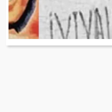
V
H
Wi
z