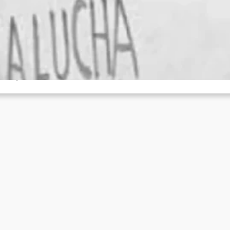
ERSCHWUNDENEN: ES LEBE DER TAG DE
ELDENTUMS!
Juni 17, 2026
r teilen hier eine inoffizielle Übersetzung eines Dokuments aus Ecu
um Tag des Heldentums: Im Namen der „Frente de Defensa…