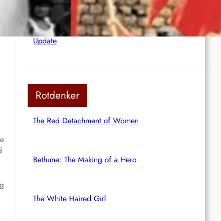
CURRENT SITUATION: NOTES ON THE
WORLD CRISIS (45. CEUTA: THE WAR
AGAINST THE „WATCHED OF THE EARTH“)
Update
Rotdenker
The Red Detachment of Women
te
d
Bethune: The Making of a Hero
eg
The White Haired Girl