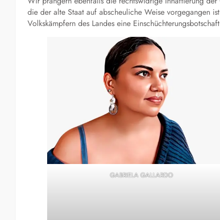
Wir prangern ebenfalls die rechtswidrige Inhaftierung de
die der alte Staat auf abscheuliche Weise vorgegangen is
Volkskämpfern des Landes eine Einschüchterungsbotschaft
GABRIELA GALLARDO