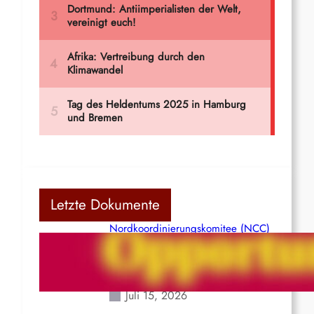
Letzte Dokumente
Nordkoordinierungskomitee (NCC)
der Kommunistischen Partei Indiens
(Maoistisch): Postmoderner
Opportunismus
Juli 15, 2026