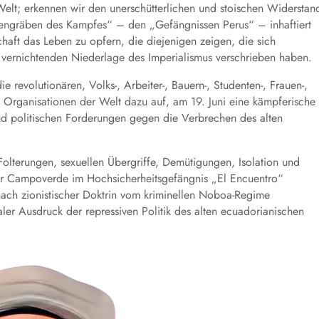
Welt; erkennen wir den unerschütterlichen und stoischen Widerstan
zengräben des Kampfes“ – den „Gefängnissen Perus“ – inhaftiert
schaft das Leben zu opfern, die diejenigen zeigen, die sich
vernichtenden Niederlage des Imperialismus verschrieben haben.
e revolutionären, Volks-, Arbeiter-, Bauern-, Studenten-, Frauen-,
n Organisationen der Welt dazu auf, am 19. Juni eine kämpferische
nd politischen Forderungen gegen die Verbrechen des alten
lterungen, sexuellen Übergriffe, Demütigungen, Isolation und
 Campoverde im Hochsicherheitsgefängnis „El Encuentro“
nach zionistischer Doktrin vom kriminellen Noboa-Regime
ler Ausdruck der repressiven Politik des alten ecuadorianischen