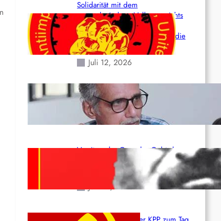
Solidarität mit dem
en
venezolanischem Volk angesichts
der verlorenen Leben und der
katastrophalen Situation durch die
Erdbeben des 24. Juni!
Juli 12, 2026
Indien: „Die Politik der
Kapitulation“ von K. Murali (Ajith)
Juli 1, 2026
Vorsitzender Gonzalo: Gebt das
Leben für die Partei und die
Revolution!
Juni 19, 2026
Beschluss des ZK der KPP zum Tag