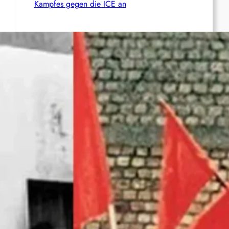
Kampfes gegen die ICE an
Chile: Zwei mutmaßliche Mitglieder des
Mapuche-Widerstands nach mehr als vier
Jahren auf der Flucht festgenommen
Zusammenfassung und Redebeiträge der
Demo 2026 in Gedenken an Ferhat Mayouf
SERVIR AL PUEBLO ESPANA: Liga
Antiimperialista denuncia el papel del
imperialismo en Ceuta y se concentrará en
València (06.08)