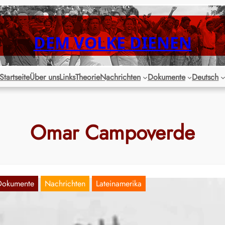
DEM VOLKE DIENEN
Startseite
Über uns
Links
Theorie
Nachrichten
Dokumente
Deutsch
Omar Campoverde
Dokumente
Nachrichten
Lateinamerika
cuador: FÜR DIE GEFALLENEN, DIE VOLLE
EBEN SIND, FÜR DIE INHAFTIERTEN UND