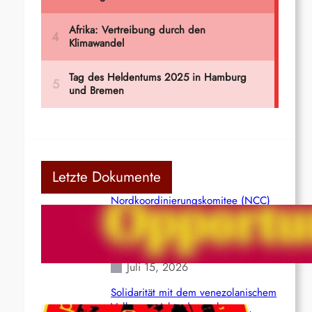
Letzte Dokumente
Nordkoordinierungskomitee (NCC)
der Kommunistischen Partei Indiens
(Maoistisch): Postmoderner
Opportunismus
Juli 15, 2026
Solidarität mit dem venezolanischem
Volk angesichts der verlorenen