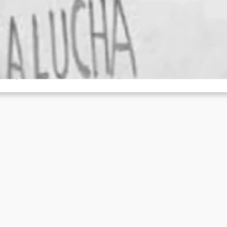
ERSCHWUNDENEN: ES LEBE DER TAG DE
ELDENTUMS!
Juni 17, 2026
r teilen hier eine inoffizielle Übersetzung eines Dokuments aus Ecu
um Tag des Heldentums: Im Namen der „Frente de Defensa…