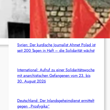
c
S
Aktuelles aus dem Netz
h
Italien: 1.000 Euro Geldstrafe für ein
antifaschistisches Transparent
ador
Syrien: Der kurdische Journalist Ahmet Polad ist
seit 200 Tagen in Haft – die Solidarität wächst
International: Aufruf zu einer Solidaritätswoche
mit anarchistischen Gefangenen vom 23. bis
30. August 2026
Deutschland: Der Inlandsgeheimdienst ermittelt
gegen „Prosfygika“