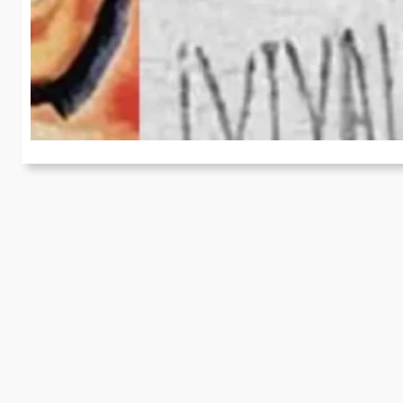
V
H
Wi
z