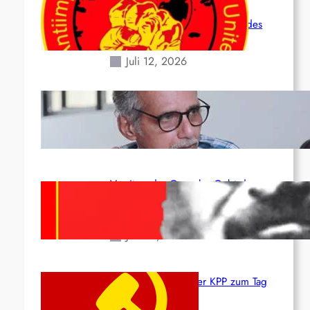
Leben und der katastrophalen
Situation durch die Erdbeben des
24. Juni!
Juli 12, 2026
Indien: „Die Politik der Kapitulation“
von K. Murali (Ajith)
Juli 1, 2026
Vorsitzender Gonzalo: Gebt das
Leben für die Partei und die
Revolution!
Juni 19, 2026
Beschluss des ZK der KPP zum Tag
des Heldentums