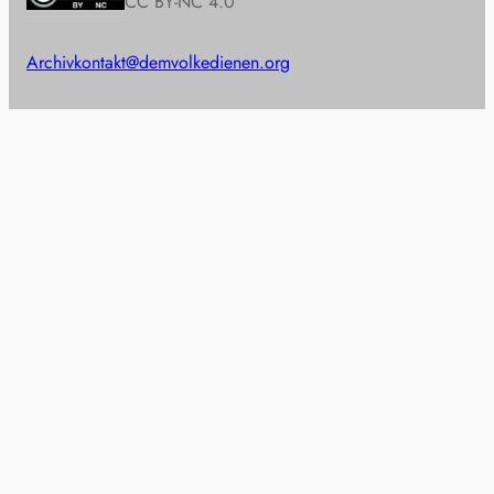
CC BY-NC 4.0
Archiv
kontakt@demvolkedienen.org