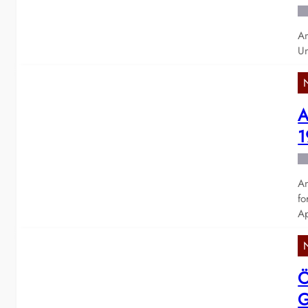
Am
Un
A
1
An
fo
A
Ö
G