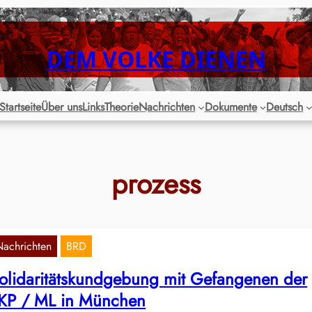
DEM VOLKE DIENEN
Startseite
Über uns
Links
Theorie
Nachrichten
Dokumente
Deutsch
prozess
Nachrichten
BRD
olidaritätskundgebung mit Gefangenen der
KP / ML in München