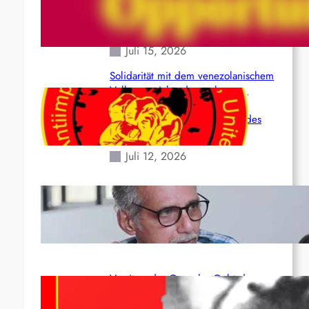
(Maoistisch): Postmoderner
Opportunismus
Juli 15, 2026
Solidarität mit dem venezolanischem
Volk angesichts der verlorenen
Leben und der katastrophalen
Situation durch die Erdbeben des
24. Juni!
Juli 12, 2026
Indien: „Die Politik der Kapitulation“
von K. Murali (Ajith)
Juli 1, 2026
Vorsitzender Gonzalo: Gebt das
Leben für die Partei und die
Revolution!