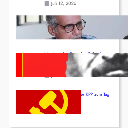
Juli 12, 2026
Indien: „Die Politik der
Kapitulation“ von K. Murali (Ajith)
Juli 1, 2026
Vorsitzender Gonzalo: Gebt das
Leben für die Partei und die
Revolution!
Juni 19, 2026
Beschluss des ZK der KPP zum Tag
des Heldentums
Juni 19, 2026