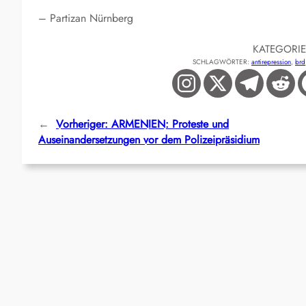
– Partizan Nürnberg
KATEGORI
SCHLAGWÖRTER:
antirepression
, 
brd
←
Vorheriger:
ARMENIEN: Proteste und
Auseinandersetzungen vor dem Polizeipräsidium