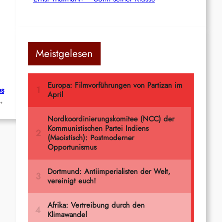
Meistgelesen
es
→