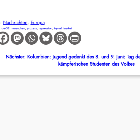
E:
Nachrichten
, 
Europa
, 
de-DE
, 
muenchen
, 
prozess
, 
repression
, 
tkp-ml
, 
tuerkei
Nächster:
Kolumbien: Jugend gedenkt des 8. und 9. Juni: Tag d
kämpferischen Studenten des Volkes