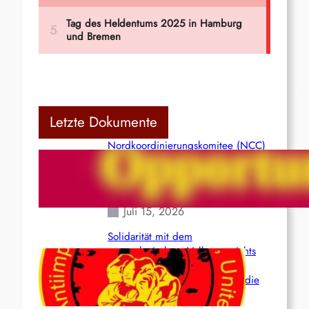
Letzte Dokumente
Nordkoordinierungskomitee (NCC)
der Kommunistischen Partei Indiens
(Maoistisch): Postmoderner
Opportunismus
Juli 15, 2026
Solidarität mit dem
venezolanischem Volk angesichts
der verlorenen Leben und der
katastrophalen Situation durch die
Erdbeben des 24. Juni!