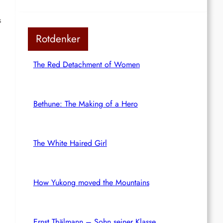
s
Rotdenker
The Red Detachment of Women
Bethune: The Making of a Hero
The White Haired Girl
How Yukong moved the Mountains
Ernst Thälmann – Sohn seiner Klasse