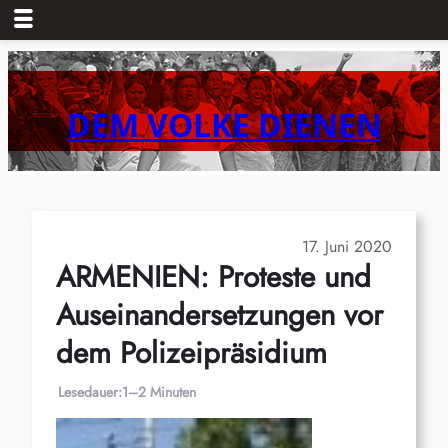
Zum
Inhalt
springen
DEM VOLKE DIENEN
17. Juni 2020
ARMENIEN: Proteste und
Auseinandersetzungen vor
dem Polizeipräsidium
Lesedauer:
1–2 Minuten