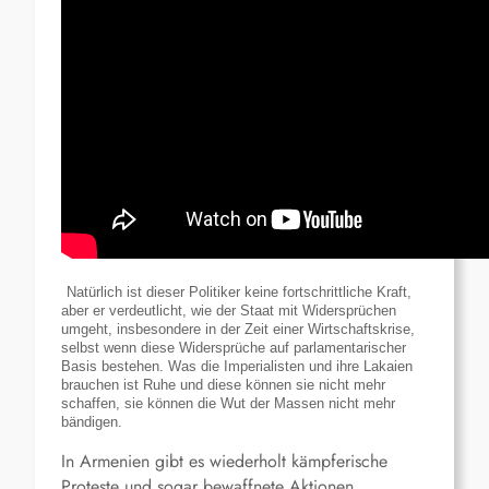
Natürlich ist dieser Politiker keine fortschrittliche Kraft,
aber er verdeutlicht, wie der Staat mit Widersprüchen
umgeht, insbesondere in der Zeit einer Wirtschaftskrise,
selbst wenn diese Widersprüche auf parlamentarischer
Basis bestehen. Was die Imperialisten und ihre Lakaien
brauchen ist Ruhe und diese können sie nicht mehr
schaffen, sie können die Wut der Massen nicht mehr
bändigen.
In Armenien gibt es wiederholt kämpferische
Proteste und sogar bewaffnete Aktionen.