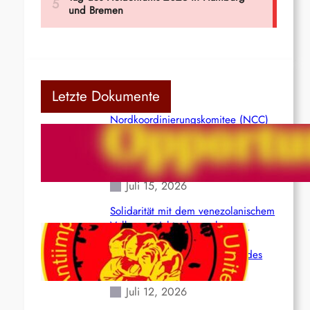
Letzte Dokumente
Nordkoordinierungskomitee (NCC)
der Kommunistischen Partei Indiens
(Maoistisch): Postmoderner
Opportunismus
Juli 15, 2026
Solidarität mit dem venezolanischem
Volk angesichts der verlorenen
Leben und der katastrophalen
Situation durch die Erdbeben des
24. Juni!
Juli 12, 2026