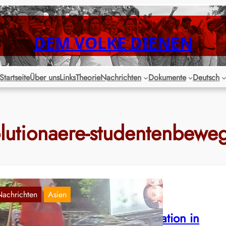
DEM VOLKE DIENEN
Startseite
Über uns
Links
Theorie
Nachrichten
Dokumente
Deutsch
olutionaere-studentenbewe
Nachrichten
Asien
ndien: Studenten-Großdemonstration in