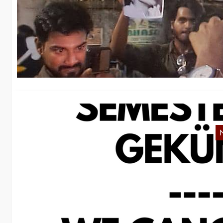
K
Am
Bu
Ma
N
In
ei