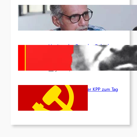
Indien: „Die Politik der Kapitulation“
von K. Murali (Ajith)
Juli 1, 2026
Vorsitzender Gonzalo: Gebt das
Leben für die Partei und die
Revolution!
Juni 19, 2026
Beschluss des ZK der KPP zum Tag
des Heldentums
Juni 19, 2026