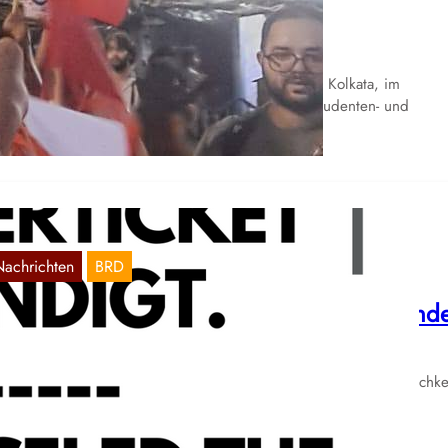
olkata
Juli 22, 2026
 20. Juli 2026 gab es im Uni-Bezirk Jadavpur, in Kolkata, im
ndesstaat Westbengalen auf Initiative mehrerer Studenten- und
ssenorganisationen,…
Nachrichten
BRD
RW: Angriff auf die Rechte der Studierend
Sep. 7, 2023
 Deutschland findet gerade unter dem Radar der breiten Öffentlichke
ner der größten Angriffe auf Studierende in den letzten Jahren…