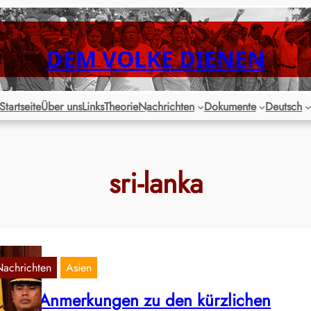
DEM VOLKE DIENEN
Startseite
Über uns
Links
Theorie
Nachrichten
Dokumente
Deutsch
sri-lanka
Nachrichten
Asien
inige Anmerkungen zu den kürzlichen