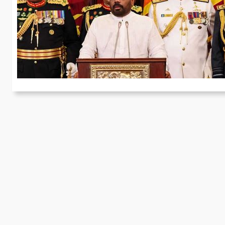
W
Am
zw
R