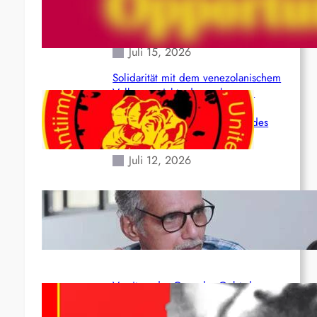
(Maoistisch): Postmoderner
Opportunismus
Juli 15, 2026
Solidarität mit dem venezolanischem
Volk angesichts der verlorenen
Leben und der katastrophalen
Situation durch die Erdbeben des
24. Juni!
Juli 12, 2026
Indien: „Die Politik der Kapitulation“
von K. Murali (Ajith)
Juli 1, 2026
Vorsitzender Gonzalo: Gebt das
Leben für die Partei und die
Revolution!