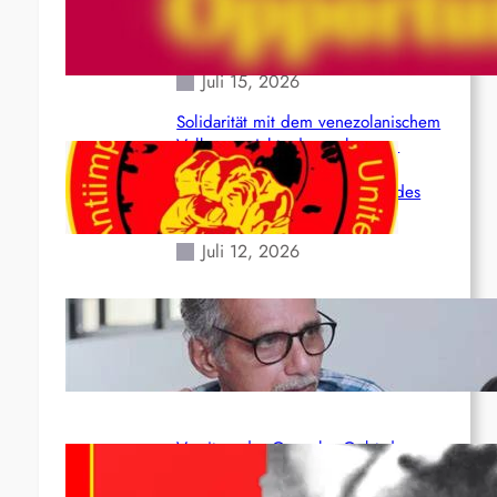
(Maoistisch): Postmoderner
Opportunismus
Juli 15, 2026
Solidarität mit dem venezolanischem
Volk angesichts der verlorenen
Leben und der katastrophalen
Situation durch die Erdbeben des
24. Juni!
Juli 12, 2026
Indien: „Die Politik der Kapitulation“
von K. Murali (Ajith)
Juli 1, 2026
Vorsitzender Gonzalo: Gebt das
Leben für die Partei und die
Revolution!