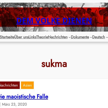
DEM VOLKE DIENEN
Startseite
Über uns
Links
Theorie
Nachrichten
Dokumente
Deutsch
sukma
Nachrichten
Asien
ie maoistische Falle
März 23, 2020