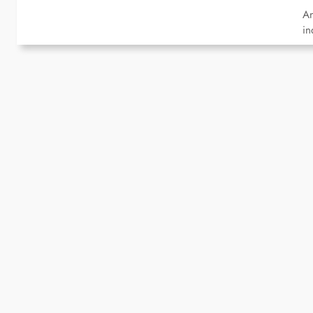
An
in