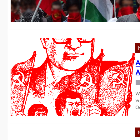
Ju
A
A
Wi
Ve
Ö