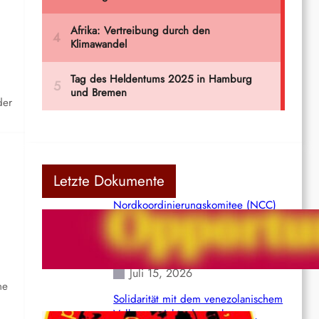
der
Letzte Dokumente
Nordkoordinierungskomitee (NCC)
der Kommunistischen Partei Indiens
(Maoistisch): Postmoderner
Opportunismus
Juli 15, 2026
ne
Solidarität mit dem venezolanischem
Volk angesichts der verlorenen