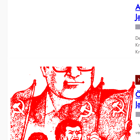
A
J
De
Kr
K
Ö
J
Wi
ve