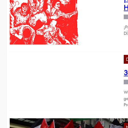
H
¡P
DÍ
3
Wi
ge
Pr