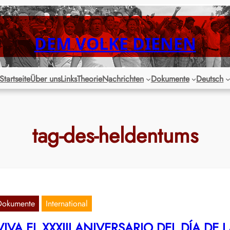
DEM VOLKE DIENEN
Startseite
Über uns
Links
Theorie
Nachrichten
Dokumente
Deutsch
tag-des-heldentums
Dokumente
International
VIVA EL XXXIII ANIVERSARIO DEL DÍA DE 