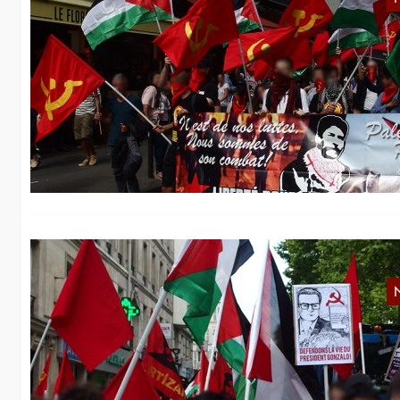
K
G
In
De
Ge
3
He