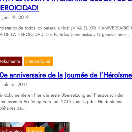
EROICIDAD!
Juni 19, 2019
roletarios de todos los países, uníos! ¡VIVA EL XXXIII ANIVERSARIO
A DE LA HEROICIDAD! Los Partidos Comunistas y Organizaciones…
Dokumente
International
0e anniversaire de la Journée de l’Héroïsme
Juli 16, 2017
r dokumentieren hier die erste Übersetzung auf Französisch der
meinsamen Erklärung vom Juni 2016 zum Tag des Heldentums:
olétaires de…
Nachrichten
Europa