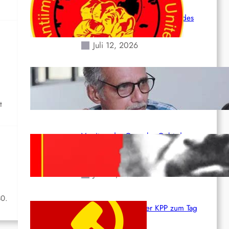
Leben und der katastrophalen
Situation durch die Erdbeben des
24. Juni!
Juli 12, 2026
Indien: „Die Politik der Kapitulation“
von K. Murali (Ajith)
Juli 1, 2026
t
Vorsitzender Gonzalo: Gebt das
Leben für die Partei und die
Revolution!
Juni 19, 2026
30.
Beschluss des ZK der KPP zum Tag
des Heldentums