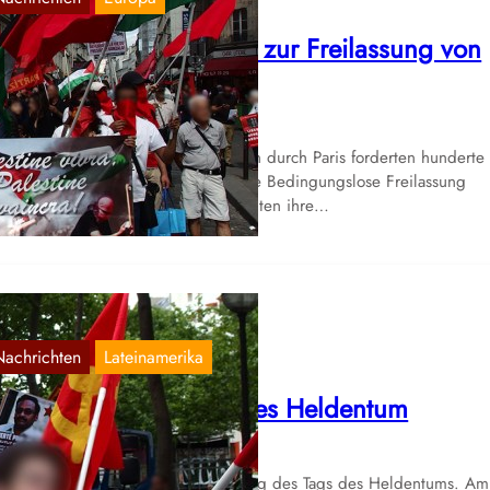
raftvolle Demonstration zur Freilassung von
eorges Abdallah
Juni 20, 2017
 einer ausdrucksvollen Demonstration durch Paris forderten hunderte
monstranten vergangen Samstag die Bedingungslose Freilassung
orge Ibrahim Abdhallahs und brachten ihre…
Nachrichten
Lateinamerika
1. Jahrestag des Tags des Heldentum
Juni 19, 2017
ute ist der 19. Juni, der 31. Jahrestag des Tags des Heldentums. Am