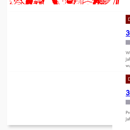
3
Wi
Ja
wu
3
Pr
Ja