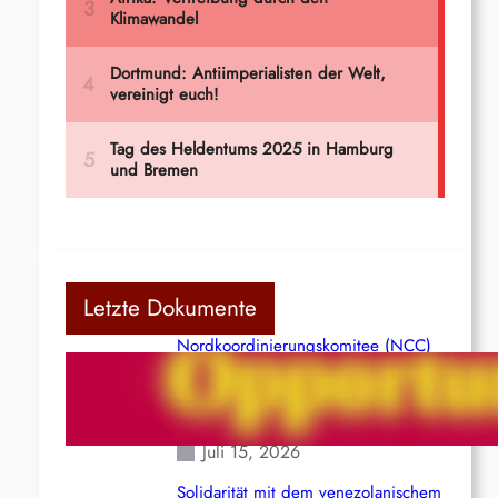
Letzte Dokumente
Nordkoordinierungskomitee (NCC)
der Kommunistischen Partei Indiens
(Maoistisch): Postmoderner
Opportunismus
Juli 15, 2026
Solidarität mit dem venezolanischem