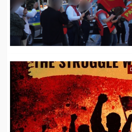
F
Wi
Ka
T
I
W
Hi
Ze