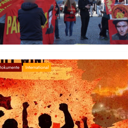
rankfurt
Mai 10, 2026
r teilen hier einen Bericht zu der Kundgebung in Gedenken an Ibr
ypakayya, der uns zugeschickt wurde: Am 9. Mai…
Dokumente
International
KP/ML ZK-PB: IN VENEZUELA WIRD DER U
MPERIALISMUS VERLIEREN, DER KAMPF
IRD SIEGEN!
Jan. 14, 2026
ermit teilen wir eine inoffizielle Übersetzung einer Erklärung des
ntralkomitees – Politbüros der TKP/ML.