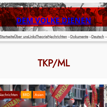
DEM VOLKE DIENEN
Startseite
Über uns
Links
Theorie
Nachrichten
Dokumente
Deutsch
TKP/ML
Nachrichten
BRD
Asien
urzbericht zum Kaypakkaya-Gedenken in