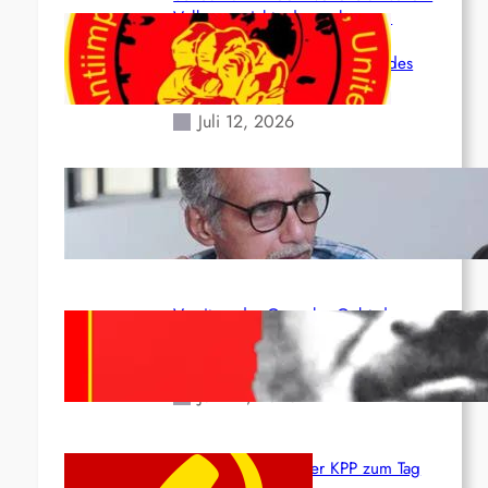
Volk angesichts der verlorenen
Leben und der katastrophalen
Situation durch die Erdbeben des
24. Juni!
Juli 12, 2026
Indien: „Die Politik der Kapitulation“
von K. Murali (Ajith)
Juli 1, 2026
Vorsitzender Gonzalo: Gebt das
Leben für die Partei und die
Revolution!
Juni 19, 2026
Beschluss des ZK der KPP zum Tag