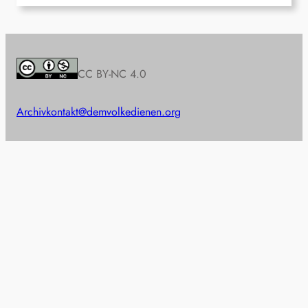
CC BY-NC 4.0
Archiv
kontakt@demvolkedienen.org