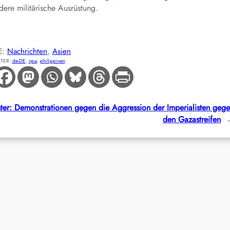
ere militärische Ausrüstung.
E:
Nachrichten
, 
Asien
TER:
de-DE
, 
npa
, 
philippinen
ter:
Demonstrationen gegen die Aggression der Imperialisten geg
den Gazastreifen