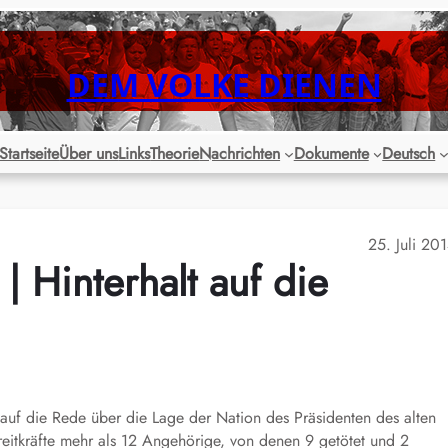
DEM VOLKE DIENEN
Startseite
Über uns
Links
Theorie
Nachrichten
Dokumente
Deutsch
25. Juli 20
| Hinterhalt auf die
auf die Rede über die Lage der Nation des Präsidenten des alten
treitkräfte mehr als 12 Angehörige, von denen 9 getötet und 2