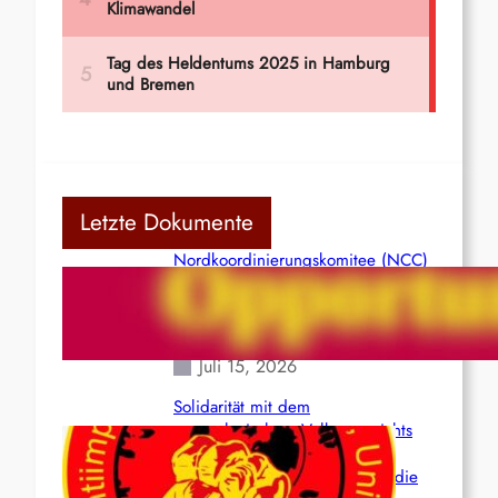
Letzte Dokumente
Nordkoordinierungskomitee (NCC)
der Kommunistischen Partei Indiens
(Maoistisch): Postmoderner
Opportunismus
Juli 15, 2026
Solidarität mit dem
venezolanischem Volk angesichts
der verlorenen Leben und der
katastrophalen Situation durch die