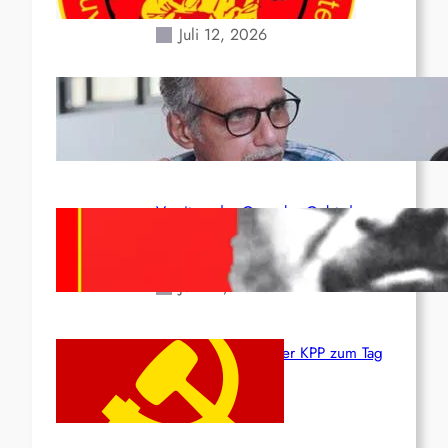
Erdbeben des 24. Juni!
Juli 12, 2026
Indien: „Die Politik der
Kapitulation“ von K. Murali (Ajith)
Juli 1, 2026
Vorsitzender Gonzalo: Gebt das
Leben für die Partei und die
Revolution!
Juni 19, 2026
Beschluss des ZK der KPP zum Tag
des Heldentums
Juni 19, 2026