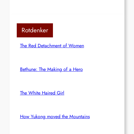
Rotdenker
The Red Detachment of Women
Bethune: The Making of a Hero
The White Haired Girl
How Yukong moved the Mountains