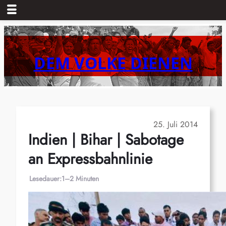
Zum
Inhalt
springen
DEM VOLKE DIENEN
25. Juli 2014
Indien | Bihar | Sabotage
an Expressbahnlinie
Lesedauer:
1–2 Minuten