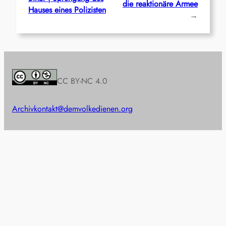
die reaktionäre Armee
Hauses eines Polizisten
→
CC BY-NC 4.0
Archiv
kontakt@demvolkedienen.org