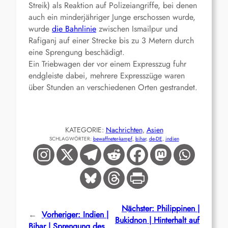
Streik) als Reaktion auf Polizeiangriffe, bei denen
auch ein minderjähriger Junge erschossen wurde,
wurde
die Bahnlinie
zwischen Ismailpur und
Rafiganj auf einer Strecke bis zu 3 Metern durch
eine Sprengung beschädigt.
Ein Triebwagen der vor einem Expresszug fuhr
endgleiste dabei, mehrere Expresszüge waren
über Stunden an verschiedenen Orten gestrandet.
KATEGORIE:
Nachrichten
, 
Asien
SCHLAGWÖRTER:
bewaffneter-kampf
, 
bihar
, 
de-DE
, 
indien
Nächster:
Philippinen |
←
Vorheriger:
Indien |
Bukidnon | Hinterhalt auf
Bihar | Sprengung des