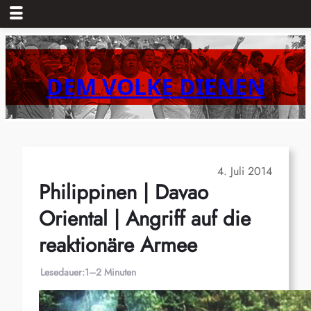
Zum
Inhalt
springen
DEM VOLKE DIENEN
4. Juli 2014
Philippinen | Davao
Oriental | Angriff auf die
reaktionäre Armee
Lesedauer:
1–2 Minuten