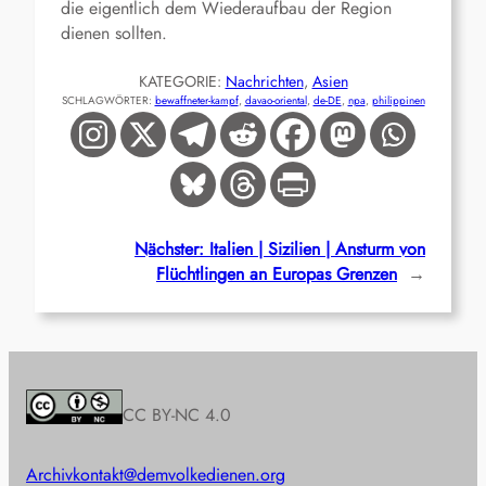
die eigentlich dem Wiederaufbau der Region
dienen sollten.
KATEGORIE:
Nachrichten
, 
Asien
SCHLAGWÖRTER:
bewaffneter-kampf
, 
davao-oriental
, 
de-DE
, 
npa
, 
philippinen
Nächster:
Italien | Sizilien | Ansturm von
Flüchtlingen an Europas Grenzen
→
CC BY-NC 4.0
Archiv
kontakt@demvolkedienen.org