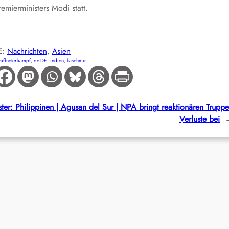
emierministers Modi statt.
E:
Nachrichten
, 
Asien
affneter-kampf
, 
de-DE
, 
indien
, 
kaschmir
ter:
Philippinen | Agusan del Sur | NPA bringt reaktionären Trupp
Verluste bei