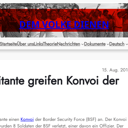
DEM VOLKE DIENEN
Startseite
Über uns
Links
Theorie
Nachrichten
Dokumente
Deutsch
15. Aug. 20
itante greifen Konvoi der
tante einen
Konvoi
der Border Security Force (BSF) an. Der Konvoi
rden 8 Soldaten der BSF verletzt, einer davon ein Offizier. Der