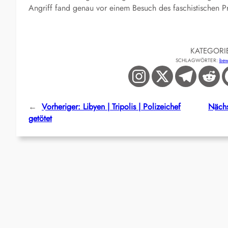
Angriff fand genau vor einem Besuch des faschistischen Pr
KATEGORI
SCHLAGWÖRTER:
bew
←
Vorheriger:
Libyen | Tripolis | Polizeichef
Nächs
getötet