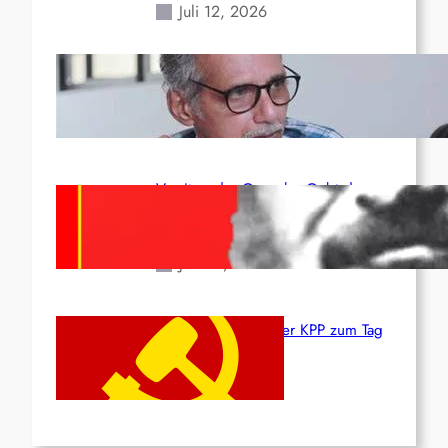
Juli 12, 2026
Indien: „Die Politik der
Kapitulation“ von K. Murali (Ajith)
Juli 1, 2026
Vorsitzender Gonzalo: Gebt das
Leben für die Partei und die
Revolution!
Juni 19, 2026
Beschluss des ZK der KPP zum Tag
des Heldentums
Juni 19, 2026