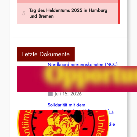
Letzte Dokumente
Nordkoordinierungskomitee (NCC)
der Kommunistischen Partei Indiens
(Maoistisch): Postmoderner
Opportunismus
Juli 15, 2026
Solidarität mit dem
venezolanischem Volk angesichts
der verlorenen Leben und der
katastrophalen Situation durch die
Erdbeben des 24. Juni!