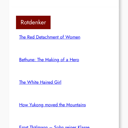
Rotdenker
The Red Detachment of Women
Bethune: The Making of a Hero
The White Haired Girl
How Yukong moved the Mountains
Ernst Thälmann – Sohn seiner Klasse