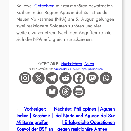
Bei zwei
Gefechten
mit reaktionären bewaffneten
Kräften in der Region Agusan del Sur ist es der
Neuen Volksarmee (NPA) am 5. August gelungen
zwei reaktionäre Soldaten zu töten und vier
weitere zu verletzen. Nach den Angriffen konnte
sich die NPA erfolgreich zurückziehen.
KATEGORIE:
Nachrichten
, 
Asien
SCHLAGWÖRTER:
agusan-del-sur
, 
de-DE
, 
npa
, 
philippinen
←
Vorheriger:
Nächster:
Philippinen | Agusan
Indien | Kaschmir |
del Norte und Agusan del Sur
Militante greifen
| Erfolgreiche Operationen
Konvoi der BSF an
gegen reaktionäre Armee
→