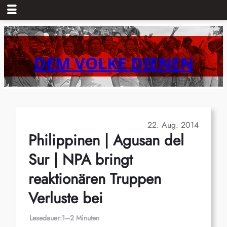
Zum
Inhalt
springen
DEM VOLKE DIENEN
22. Aug. 2014
Philippinen | Agusan del
Sur | NPA bringt
reaktionären Truppen
Verluste bei
Lesedauer:
1–2 Minuten