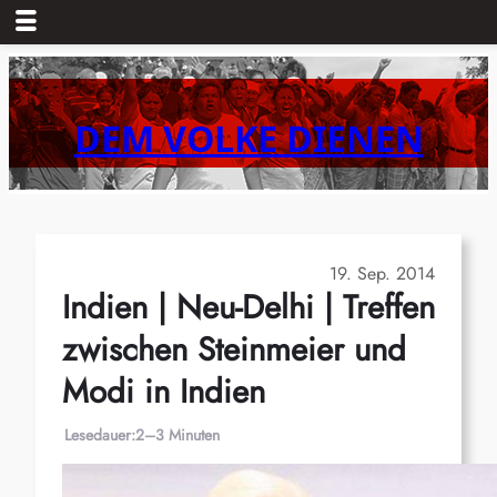
Zum
Inhalt
springen
DEM VOLKE DIENEN
19. Sep. 2014
Indien | Neu-Delhi | Treffen
zwischen Steinmeier und
Modi in Indien
Lesedauer:
2–3 Minuten