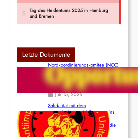
Letzte Dokumente
Nordkoordinierungskomitee (NCC)
der Kommunistischen Partei Indiens
(Maoistisch): Postmoderner
Opportunismus
Juli 15, 2026
Solidarität mit dem
venezolanischem Volk angesichts
der verlorenen Leben und der
katastrophalen Situation durch die
Erdbeben des 24. Juni!