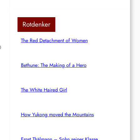
Rotdenker
The Red Detachment of Women
0
Bethune: The Making of a Hero
The White Haired Girl
How Yukong moved the Mountains
Ernst Thälmann – Sohn seiner Klasse