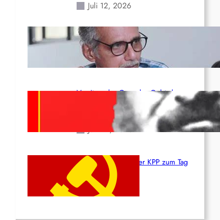
Juli 12, 2026
Indien: „Die Politik der
Kapitulation“ von K. Murali (Ajith)
Juli 1, 2026
Vorsitzender Gonzalo: Gebt das
Leben für die Partei und die
Revolution!
Juni 19, 2026
Beschluss des ZK der KPP zum Tag
des Heldentums
Juni 19, 2026