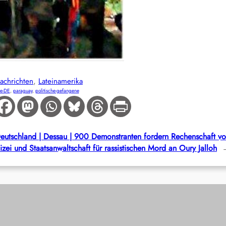
achrichten
, 
Lateinamerika
e-DE
, 
paraguay
, 
politische-gefangene
eutschland | Dessau | 900 Demonstranten fordern Rechenschaft v
izei und Staatsanwaltschaft für rassistischen Mord an Oury Jalloh