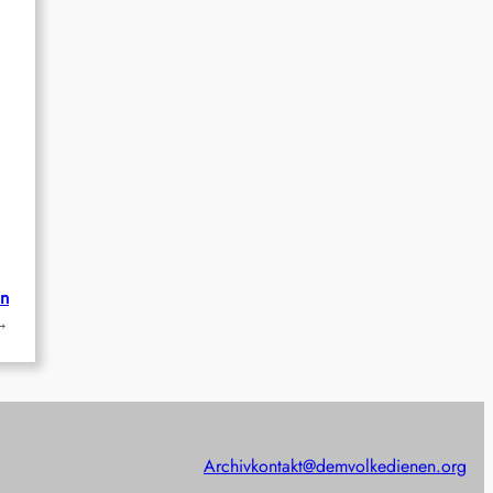
on
→
Archiv
kontakt@demvolkedienen.org