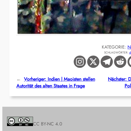
KATEGORIE:
N
SCHLAGWÖRTER:
d
←
Vorheriger:
Indien | Maoisten stellen
Nächster:
D
Autorität des alten Staates in Frage
Pol
CC BY-NC 4.0