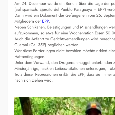
Am 24. Dezember wurde ein Bericht über die Lage der po
(auf spanisch: Ejército del Pueblo Paraguayo – EPP) veröf
Darin wird ein Dokument der Gefangenen vom 26. Septemb
Mitgliedern der
EPP
.
Neben Schikanen, Belästigungen und Misshandlungen wer
aufzukommen, so etwa für eine Wochenration Essen 50.0
Auch die Anfahrt zu Gerichtsverhandlungen wird berechne
Guarani (Ca. 35€) beglichen werden.
Wer diese Forderungen nicht bezahlen möchte riskiert ei
Haftbedingungen.
Unter dem Vorwand, den Drogenschmuggel unterbinden zu
Minderjährige, nackten Leibesvisitationen unterzogen, tro
Trotz dieser Repressionen erklärt die EPP, dass sie immer 
nach sich ziehen wird.