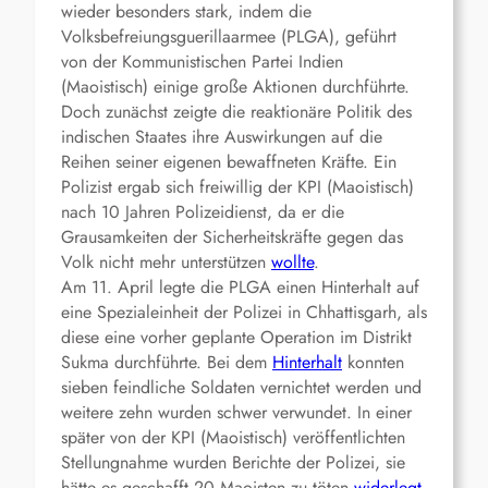
wieder besonders stark, indem die
Volksbefreiungsguerillaarmee (PLGA), geführt
von der Kommunistischen Partei Indien
(Maoistisch) einige große Aktionen durchführte.
Doch zunächst zeigte die reaktionäre Politik des
indischen Staates ihre Auswirkungen auf die
Reihen seiner eigenen bewaffneten Kräfte. Ein
Polizist ergab sich freiwillig der KPI (Maoistisch)
nach 10 Jahren Polizeidienst, da er die
Grausamkeiten der Sicherheitskräfte gegen das
Volk nicht mehr unterstützen
wollte
.
Am 11. April legte die PLGA einen Hinterhalt auf
eine Spezialeinheit der Polizei in Chhattisgarh, als
diese eine vorher geplante Operation im Distrikt
Sukma durchführte. Bei dem
Hinterhalt
konnten
sieben feindliche Soldaten vernichtet werden und
weitere zehn wurden schwer verwundet. In einer
später von der KPI (Maoistisch) veröffentlichten
Stellungnahme wurden Berichte der Polizei, sie
hätte es geschafft 20 Maoisten zu töten
widerlegt