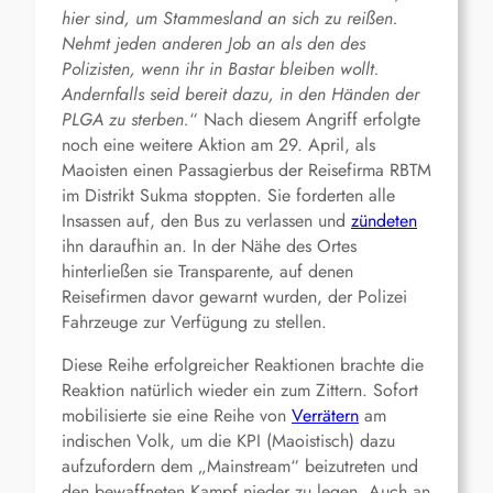
hier sind, um Stammesland an sich zu reißen.
Nehmt jeden anderen Job an als den des
Polizisten, wenn ihr in Bastar bleiben wollt.
Andernfalls seid bereit dazu, in den Händen der
PLGA zu sterben.
“ Nach diesem Angriff erfolgte
noch eine weitere Aktion am 29. April, als
Maoisten einen Passagierbus der Reisefirma RBTM
im Distrikt Sukma stoppten. Sie forderten alle
Insassen auf, den Bus zu verlassen und
zündeten
ihn daraufhin an. In der Nähe des Ortes
hinterließen sie Transparente, auf denen
Reisefirmen davor gewarnt wurden, der Polizei
Fahrzeuge zur Verfügung zu stellen.
Diese Reihe erfolgreicher Reaktionen brachte die
Reaktion natürlich wieder ein zum Zittern. Sofort
mobilisierte sie eine Reihe von
Verrätern
am
indischen Volk, um die KPI (Maoistisch) dazu
aufzufordern dem „Mainstream“ beizutreten und
den bewaffneten Kampf nieder zu legen. Auch an