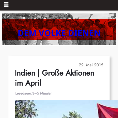
Zum
Inhalt
springen
DEM VOLKE DIENEN
22. Mai 2015
Indien | Große Aktionen
im April
Lesedauer:
3–5 Minuten