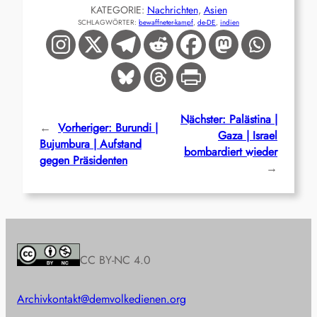
KATEGORIE:
Nachrichten
, 
Asien
SCHLAGWÖRTER:
bewaffneter-kampf
, 
de-DE
, 
indien
Nächster:
Palästina |
←
Vorheriger:
Burundi |
Gaza | Israel
Bujumbura | Aufstand
bombardiert wieder
gegen Präsidenten
→
CC BY-NC 4.0
Archiv
kontakt@demvolkedienen.org