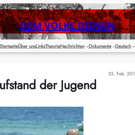
DEM VOLKE DIENEN
Startseite
Über uns
Links
Theorie
Nachrichten
Dokumente
Deutsch
25. Feb. 20
ufstand der Jugend