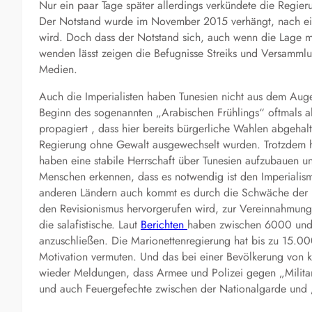
Nur ein paar Tage später allerdings verkündete die Regie
Der Notstand wurde im November 2015 verhängt, nach ein
wird. Doch dass der Notstand sich, auch wenn die Lage m
wenden lässt zeigen die Befugnisse Streiks und Versamml
Medien.
Auch die Imperialisten haben Tunesien nicht aus dem Auge
Beginn des sogenannten „Arabischen Frühlings“ oftmals a
propagiert , dass hier bereits bürgerliche Wahlen abgehal
Regierung ohne Gewalt ausgewechselt wurden. Trotzdem hat 
haben eine stabile Herrschaft über Tunesien aufzubauen u
Menschen erkennen, dass es notwendig ist den Imperialis
anderen Ländern auch kommt es durch die Schwäche der k
den Revisionismus hervorgerufen wird, zur Vereinnahmun
die salafistische. Laut
Berichten
haben zwischen 6000 und 
anzuschließen. Die Marionettenregierung hat bis zu 15.000
Motivation vermuten. Und das bei einer Bevölkerung von k
wieder Meldungen, dass Armee und Polizei gegen „Milit
und auch Feuergefechte zwischen der Nationalgarde und „