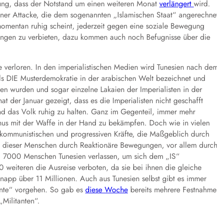
rung, dass der Notstand um einen weiteren Monat
verlängert
wird.
er Attacke, die dem sogenannten „Islamischen Staat“ angerechne
omentan ruhig scheint, jederzeit gegen eine soziale Bewegung
ungen zu verbieten, dazu kommen auch noch Befugnisse über die
 verloren. In den imperialistischen Medien wird Tunesien nach de
ls DIE Musterdemokratie in der arabischen Welt bezeichnet und
ten wurden und sogar einzelne Lakaien der Imperialisten in der
der Januar gezeigt, dass es die Imperialisten nicht geschafft
nd das Volk ruhig zu halten. Ganz im Gegenteil, immer mehr
mus mit der Waffe in der Hand zu bekämpfen. Doch wie in vielen
ommunistischen und progressiven Kräfte, die Maßgeblich durch
g dieser Menschen durch Reaktionäre Bewegungen, vor allem durc
7000 Menschen Tunesien verlassen, um sich dem „IS“
 weiteren die Ausreise verboten, da sie bei ihnen die gleiche
napp über 11 Millionen. Auch aus Tunesien selbst gibt es immer
ante“ vorgehen. So gab es
diese Woche
bereits mehrere Festnahme
Militanten“.