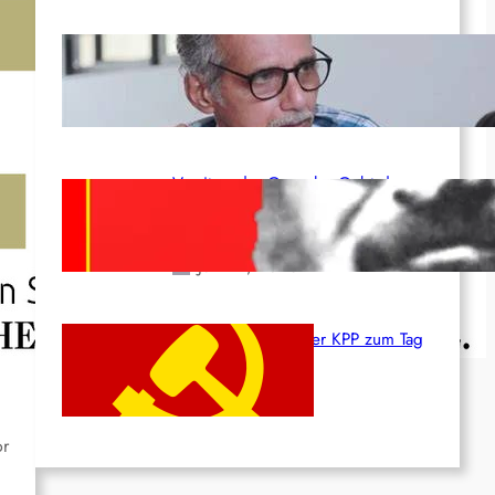
Indien: „Die Politik der
Kapitulation“ von K. Murali (Ajith)
Juli 1, 2026
Vorsitzender Gonzalo: Gebt das
Leben für die Partei und die
Revolution!
Juni 19, 2026
Beschluss des ZK der KPP zum Tag
des Heldentums
Juni 19, 2026
or