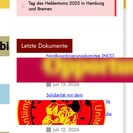
Letzte Dokumente
Nordkoordinierungskomitee (NCC)
der Kommunistischen Partei Indiens
(Maoistisch): Postmoderner
Opportunismus
Juli 15, 2026
Solidarität mit dem
venezolanischem Volk angesichts
der verlorenen Leben und der
katastrophalen Situation durch die
Erdbeben des 24. Juni!
Juli 12, 2026