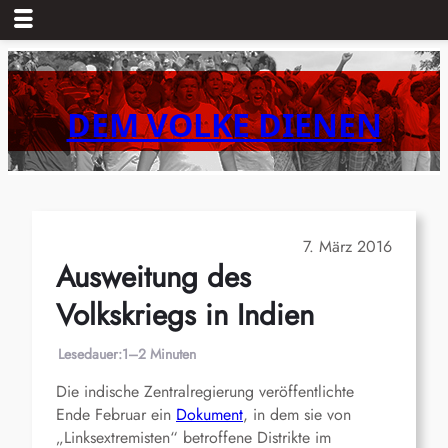
Zum
Inhalt
springen
DEM VOLKE DIENEN
7. März 2016
Ausweitung des
Volkskriegs in Indien
Lesedauer:
1–2 Minuten
Die indische Zentralregierung veröffentlichte
Ende Februar ein
Dokument
, in dem sie von
„Linksextremisten“ betroffene Distrikte im