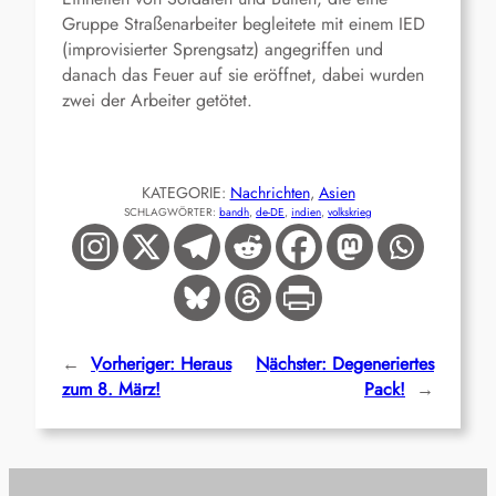
Gruppe Straßenarbeiter begleitete mit einem IED
(improvisierter Sprengsatz) angegriffen und
danach das Feuer auf sie eröffnet, dabei wurden
zwei der Arbeiter getötet.
KATEGORIE:
Nachrichten
, 
Asien
SCHLAGWÖRTER:
bandh
, 
de-DE
, 
indien
, 
volkskrieg
←
Vorheriger:
Heraus
Nächster:
Degeneriertes
zum 8. März!
Pack!
→